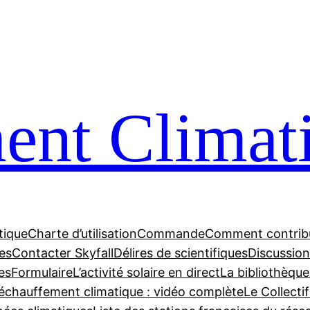
nt Climat
tique
Charte d’utilisation
Commande
Comment contrib
tes
Contacter Skyfall
Délires de scientifiques
Discussions
es
Formulaire
L’activité solaire en direct
La bibliothèque
échauffement climatique : vidéo complète
Le Collecti