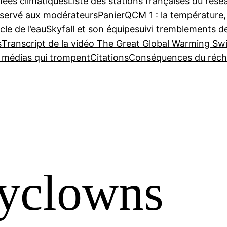
nées climatiques
Liste des stations françaises du ré
servé aux modérateurs
Panier
QCM 1 : la température,
cle de l’eau
Skyfall et son équipe
suivi tremblements d
s
Transcript de la vidéo The Great Global Warming Sw
e médias qui trompent
Citations
Conséquences du réch
cyclowns