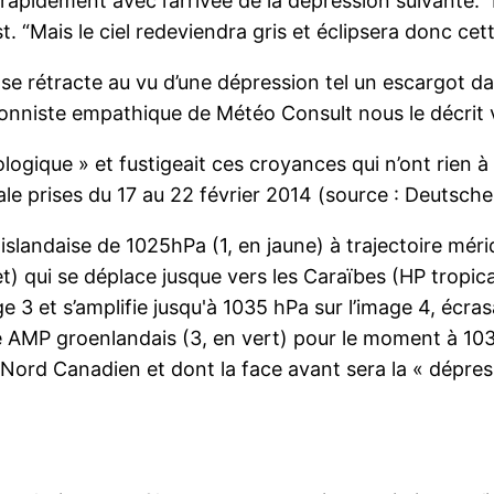
ra rapidement avec l’arrivée de la dépression suivante
. “Mais le ciel redeviendra gris et éclipsera donc ce
se rétracte au vu d’une dépression tel un escargot dan
ionniste empathique de Météo Consult nous le décrit v
ogique » et fustigeait ces croyances qui n’ont rien à v
bale prises du 17 au 22 février 2014 (source : Deutsche
islandaise de 1025hPa (1, en jaune) à trajectoire mé
olet) qui se déplace jusque vers les Caraïbes (HP tropi
e 3 et s’amplifie jusqu'à 1035 hPa sur l’image 4, écras
tre AMP groenlandais (3, en vert) pour le moment à 1
Nord Canadien et dont la face avant sera la « dépres