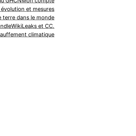
seau GHCN
Mon compte
 évolution et mesures
e terre dans le monde
indle
WikiLeaks et CC.
auffement climatique