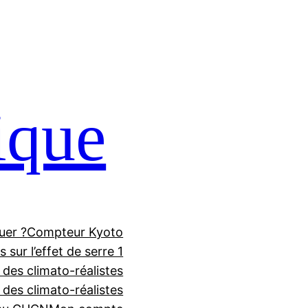
ique
uer ?
Compteur Kyoto
 sur l’effet de serre 1
 des climato-réalistes
f des climato-réalistes