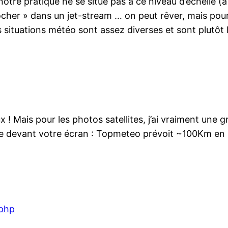
 notre pratique ne se situe pas à ce niveau d’échelle 
her » dans un jet-stream … on peut rêver, mais pourqu
 situations météo sont assez diverses et sont plutôt l
 ! Mais pour les photos satellites, j’ai vraiment une 
ure devant votre écran : Topmeteo prévoit ~100Km en 
.php