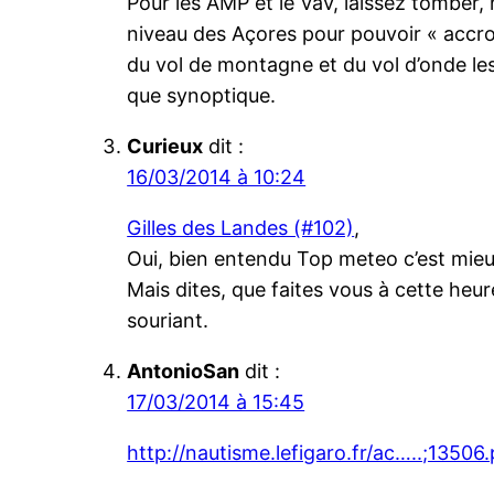
Pour les AMP et le VàV, laissez tomber,
niveau des Açores pour pouvoir « accroc
du vol de montagne et du vol d’onde les
que synoptique.
Curieux
dit :
16/03/2014 à 10:24
Gilles des Landes (#102)
,
Oui, bien entendu Top meteo c’est mieux
Mais dites, que faites vous à cette he
souriant.
AntonioSan
dit :
17/03/2014 à 15:45
http://nautisme.lefigaro.fr/ac…..;13506