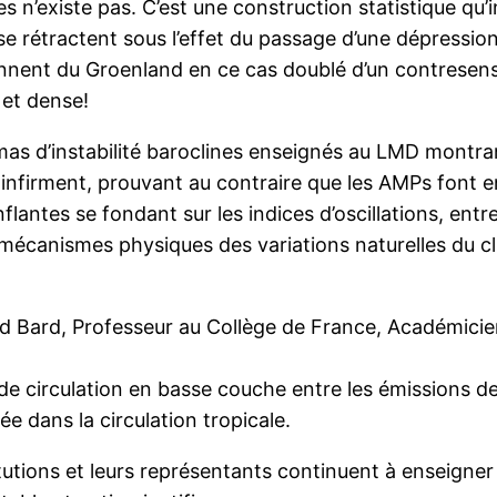
es n’existe pas. C’est une construction statistique qu’
se rétractent sous l’effet du passage d’une dépress
ennent du Groenland en ce cas doublé d’un contresens
 et dense!
émas d’instabilité baroclines enseignés au LMD montra
e infirment, prouvant au contraire que les AMPs font e
flantes se fondant sur les indices d’oscillations, ent
 mécanismes physiques des variations naturelles du cl
uard Bard, Professeur au Collège de France, Académici
de circulation en basse couche entre les émissions de 
e dans la circulation tropicale.
itutions et leurs représentants continuent à enseigne