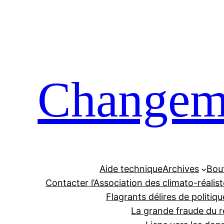
Aller
au
contenu
Changeme
Aide technique
Archives
Bou
Contacter l’Association des climato-réalis
Flagrants délires de politiqu
La grande fraude du r