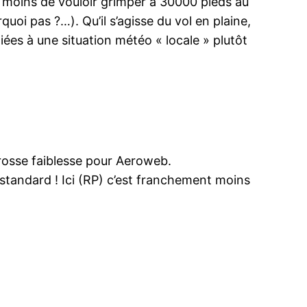
(à moins de vouloir grimper à 30000 pieds au
oi pas ?…). Qu’il s’agisse du vol en plaine,
iées à une situation météo « locale » plutôt
grosse faiblesse pour Aeroweb.
standard ! Ici (RP) c’est franchement moins