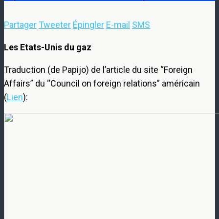
Partager
Tweeter
Épingler
E-mail
SMS
Les Etats-Unis du gaz
Traduction (de Papijo) de l’article du site “Foreign
Affairs” du “Council on foreign relations” américain
(
Lien
):