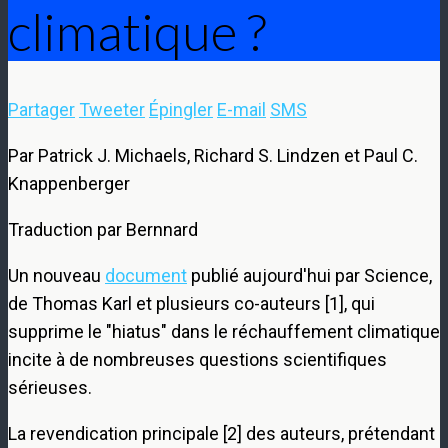
climatique ?
Partager
Tweeter
Épingler
E-mail
SMS
Par Patrick J. Michaels, Richard S. Lindzen et Paul C.
Knappenberger
Traduction par Bernnard
Un nouveau
document
publié aujourd'hui par Science,
de Thomas Karl et plusieurs co-auteurs [1], qui
supprime le "hiatus" dans le réchauffement climatique
incite à de nombreuses questions scientifiques
sérieuses.
La revendication principale [2] des auteurs, prétendant