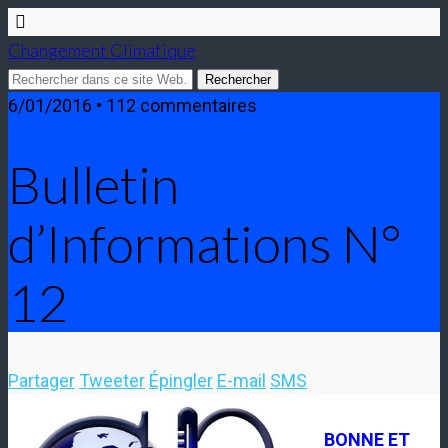
Changement Climatique
6/01/2016 • 112 commentaires
Bulletin
d’Informations N°
12
Partager
Tweeter
Épingler
E-mail
SMS
BONNE ET