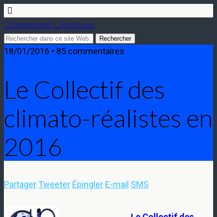
Changement Climatique
18/01/2016 • 85 commentaires
Le Collectif des
climato-réalistes en
2016
Partager
Tweeter
Épingler
E-mail
SMS
Le Collectif des