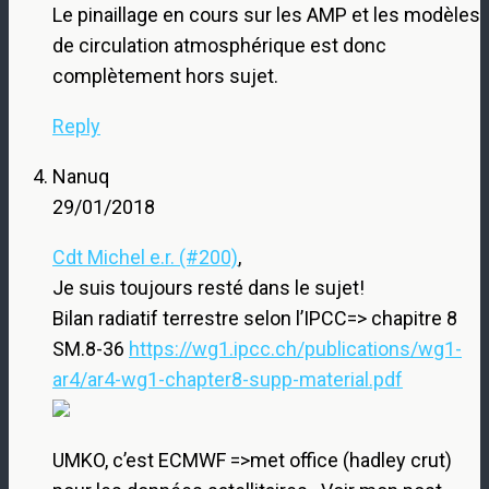
Le pinaillage en cours sur les AMP et les modèles
de circulation atmosphérique est donc
complètement hors sujet.
Reply
Nanuq
29/01/2018
Cdt Michel e.r. (#200)
,
Je suis toujours resté dans le sujet!
Bilan radiatif terrestre selon l’IPCC=> chapitre 8
SM.8-36
https://wg1.ipcc.ch/publications/wg1-
ar4/ar4-wg1-chapter8-supp-material.pdf
UMKO, c’est ECMWF =>met office (hadley crut)