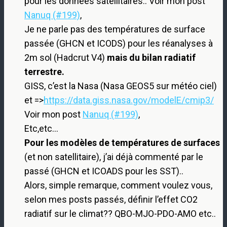
pour les données satellitaires.. Voir mon post
Nanuq (#199)
,
Je ne parle pas des températures de surface
passée (GHCN et ICODS) pour les réanalyses à
2m sol (Hadcrut V4)
mais du bilan radiatif
terrestre.
GISS, c’est la Nasa (Nasa GEOS5 sur météo ciel)
et =>
https://data.giss.nasa.gov/modelE/cmip3/
Voir mon post
Nanuq (#199)
,
Etc,etc…
Pour les modèles de températures de surfaces
(et non satellitaire), j’ai déjà commenté par le
passé (GHCN et ICOADS pour les SST)..
Alors, simple remarque, comment voulez vous,
selon mes posts passés, définir l’effet CO2
radiatif sur le climat?? QBO-MJO-PDO-AMO etc..