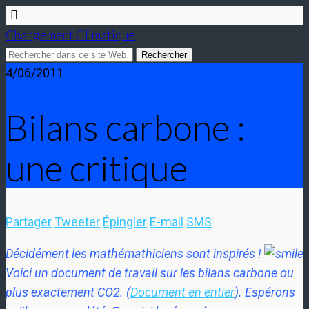
Changement Climatique
4/06/2011
Bilans carbone :
une critique
Partager
Tweeter
Épingler
E-mail
SMS
Décidément les mathémathiciens sont inspirés !
Voici un document de travail sur les bilans carbone ou
plus exactement CO2. (
Document en entier
). Espérons