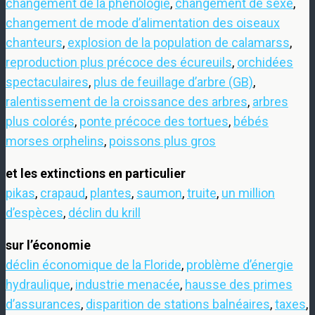
changement de la phénologie
,
changement de sexe
,
changement de mode d’alimentation des oiseaux
chanteurs
,
explosion de la population de calamarss
,
reproduction plus précoce des écureuils
,
orchidées
spectaculaires
,
plus de feuillage d’arbre (GB)
,
ralentissement de la croissance des arbres
,
arbres
plus colorés
,
ponte précoce des tortues
,
bébés
morses orphelins
,
poissons plus gros
et les extinctions en particulier
pikas
,
crapaud
,
plantes
,
saumon
,
truite
,
un million
d’espèces
,
déclin du krill
sur l’économie
déclin économique de la Floride
,
problème d’énergie
hydraulique
,
industrie menacée
,
hausse des primes
d’assurances
,
disparition de stations balnéaires
,
taxes
,