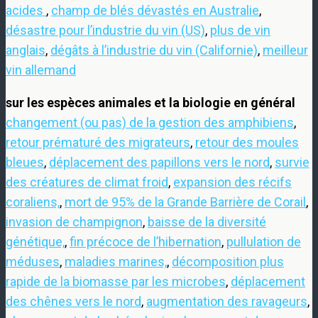
acides
,
champ de blés dévastés en Australie
,
désastre pour l’industrie du vin (US)
,
plus de vin
anglais
,
dégâts à l’industrie du vin (Californie)
,
meilleur
vin allemand
sur les espèces animales et la biologie en général
changement (ou pas) de la gestion des amphibiens
,
retour prématuré des migrateurs
,
retour des moules
bleues
,
déplacement des papillons vers le nord
,
survie
des créatures de climat froid
,
expansion des récifs
coraliens,
,
mort de 95% de la Grande Barrière de Corail
,
invasion de champignon
,
baisse de la diversité
génétique,
,
fin précoce de l’hibernation
,
pullulation de
méduses
,
maladies marines,
,
décomposition plus
rapide de la biomasse par les microbes
,
déplacement
des chênes vers le nord
,
augmentation des ravageurs
,