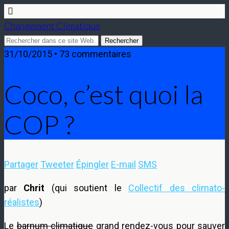
Changement Climatique
31/10/2015 • 73 commentaires
Coco, c’est quoi la
COP ?
Partager
Tweeter
Épingler
E-mail
SMS
par
Chrit
(qui soutient le
Collectif des climato-
réalistes
)
Le
barnum climatique
grand rendez-vous pour sauver