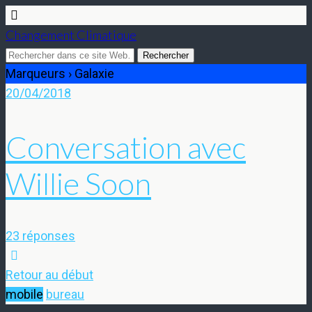
Changement Climatique
Marqueurs › Galaxie
20/04/2018
Conversation avec
Willie Soon
23 réponses
Retour au début
mobile
bureau