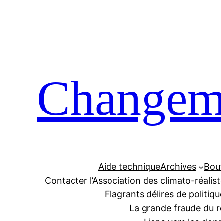
Aller
au
contenu
Changeme
Aide technique
Archives
Bou
Contacter l’Association des climato-réalis
Flagrants délires de politiqu
La grande fraude du r