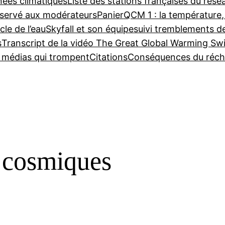
nées climatiques
Liste des stations françaises du ré
servé aux modérateurs
Panier
QCM 1 : la température,
cle de l’eau
Skyfall et son équipe
suivi tremblements d
s
Transcript de la vidéo The Great Global Warming Sw
e médias qui trompent
Citations
Conséquences du réch
 cosmiques