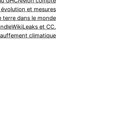
seau GHCN
Mon compte
 évolution et mesures
e terre dans le monde
indle
WikiLeaks et CC.
auffement climatique