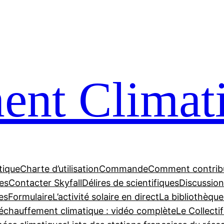
nt Climat
tique
Charte d’utilisation
Commande
Comment contrib
tes
Contacter Skyfall
Délires de scientifiques
Discussions
es
Formulaire
L’activité solaire en direct
La bibliothèque
échauffement climatique : vidéo complète
Le Collecti