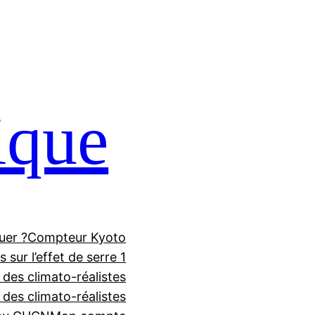
ique
uer ?
Compteur Kyoto
 sur l’effet de serre 1
 des climato-réalistes
f des climato-réalistes