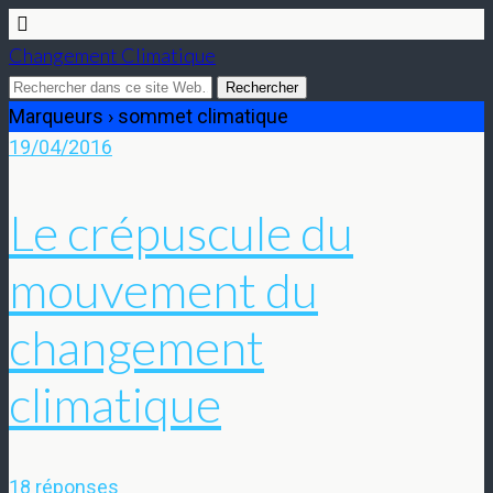
Changement Climatique
Marqueurs › sommet climatique
19/04/2016
Le crépuscule du
mouvement du
changement
climatique
18 réponses