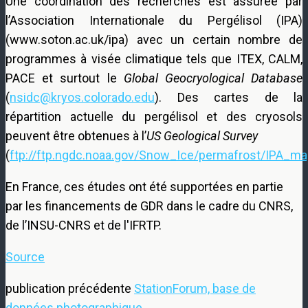
Une coordination des recherches est assurée par
l’Association Internationale du Pergélisol (IPA)
(www.soton.ac.uk/ipa) avec un certain nombre de
programmes à visée climatique tels que ITEX, CALM,
PACE et surtout le
Global Geocryological Database
(
nsidc@kryos.colorado.edu
). Des cartes de la
répartition actuelle du pergélisol et des cryosols
peuvent être obtenues à l’
US Geological Survey
(
ftp://ftp.ngdc.noaa.gov/Snow_Ice/permafrost/IPA_ma
En France, ces études ont été supportées en partie
par les financements de GDR dans le cadre du CNRS,
de l’INSU-CNRS et de l'IFRTP.
Source
publication précédente
StationForum, base de
données photographique