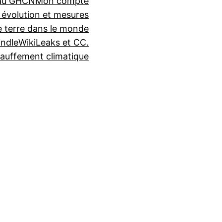
seau GHCN
Mon compte
 évolution et mesures
e terre dans le monde
indle
WikiLeaks et CC.
auffement climatique