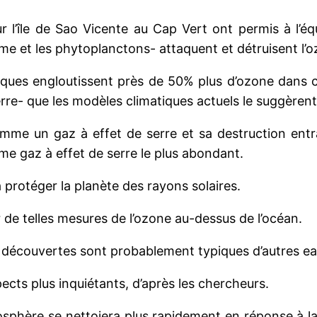
r l’île de Sao Vicente au Cap Vert ont permis à l’é
cume et les phytoplanctons- attaquent et détruisent l’
ques engloutissent près de 50% plus d’ozone dans cet
erre- que les modèles climatiques actuels le suggèrent
omme un gaz à effet de serre et sa destruction ent
me gaz à effet de serre le plus abondant.
 protéger la planète des rayons solaires.
r de telles mesures de l’ozone au-dessus de l’océan.
 découvertes sont probablement typiques d’autres eau
cts plus inquiétants, d’après les chercheurs.
mosphère se nettoiera plus rapidement en réponse à l