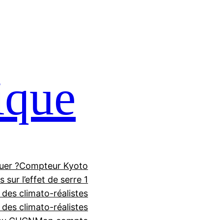
ique
uer ?
Compteur Kyoto
 sur l’effet de serre 1
 des climato-réalistes
f des climato-réalistes