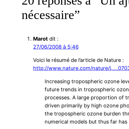
20 réponses à “Un aj
nécessaire”
Marot
dit :
27/06/2008 à 5:46
Voici le résumé de l’article de Nature :
http://www.nature.com/nature/j…..070
Increasing tropospheric ozone level
future trends in tropospheric ozone
processes. A large proportion of t
driven primarily by high ozone pho
the tropospheric ozone burden th
numerical models but thus far has 