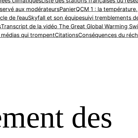
nées climatiques
Liste des stations françaises du ré
servé aux modérateurs
Panier
QCM 1 : la température,
cle de l’eau
Skyfall et son équipe
suivi tremblements d
s
Transcript de la vidéo The Great Global Warming Sw
e médias qui trompent
Citations
Conséquences du réch
ement des