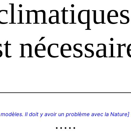
climatiques
st nécessair
 modèles. Il doit y avoir un problème avec la Nature]
• • • • •