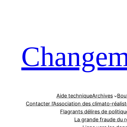
Aller
au
contenu
Changeme
Aide technique
Archives
Bou
Contacter l’Association des climato-réalis
Flagrants délires de politiqu
La grande fraude du r