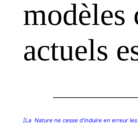
modèles 
actuels e
[La Nature ne cesse d'induire en erreur les