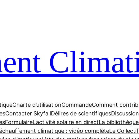
nt Climat
tique
Charte d’utilisation
Commande
Comment contrib
tes
Contacter Skyfall
Délires de scientifiques
Discussions
es
Formulaire
L’activité solaire en direct
La bibliothèque
échauffement climatique : vidéo complète
Le Collecti