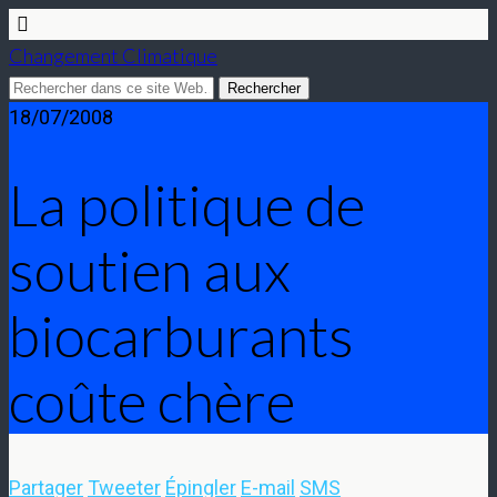
Changement Climatique
18/07/2008
La politique de
soutien aux
biocarburants
coûte chère
Partager
Tweeter
Épingler
E-mail
SMS