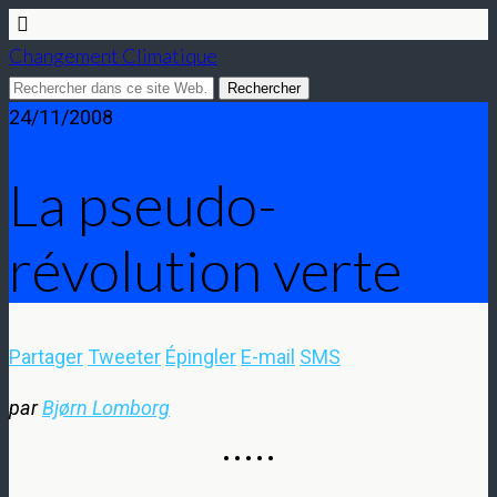
Changement Climatique
24/11/2008
La pseudo-
révolution verte
Partager
Tweeter
Épingler
E-mail
SMS
par
Bjørn Lomborg
• • • • •