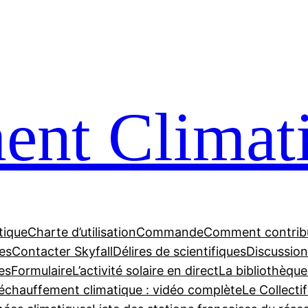
nt Climat
tique
Charte d’utilisation
Commande
Comment contrib
tes
Contacter Skyfall
Délires de scientifiques
Discussions
es
Formulaire
L’activité solaire en direct
La bibliothèque
échauffement climatique : vidéo complète
Le Collecti