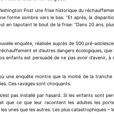
hington Post une frise historique du réchauffement p
 une forme sombre vers le bas. “Et après, la disparit
out en tapotant le bout de la frise: “Dans 20 ans, pl
nouvelle enquête, réalisée auprès de 500 pré-adolescen
 réchauffement et d’autres dangers écologiques, que la
 nos enfants est persuadé de ne pas avoir d’avenir, à 
 une enquête montre que la moitié de la tranche d
ies. Ces ravages sont choquants.
s’est pas installé par hasard. Si les enfants sont p
’est que ce que leur racontent les adultes les por
es unes que les autres. Les plus catastrophiques – le p