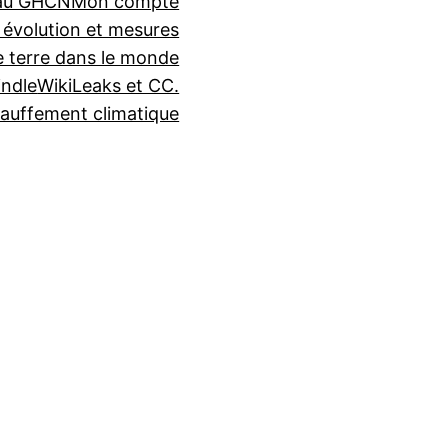
seau GHCN
Mon compte
 évolution et mesures
e terre dans le monde
indle
WikiLeaks et CC.
auffement climatique