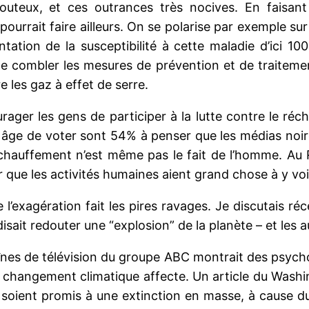
teux, et ces outrances très nocives. En faisant
 pourrait faire ailleurs. On se polarise par exemple su
ation de la susceptibilité à cette maladie d’ici 10
t de combler les mesures de prévention et de traitem
re les gaz à effet de serre.
urager les gens de participer à la lutte contre le ré
n âge de voter sont 54% à penser que les médias noirc
échauffement n’est même pas le fait de l’homme. Au 
 que les activités humaines aient grand chose à y voi
e l’exagération fait les pires ravages. Je discutais
isait redouter une “explosion” de la planète – et les 
aînes de télévision du groupe ABC montrait des psych
changement climatique affecte. Un article du Washing
 soient promis à une extinction en masse, à cause du