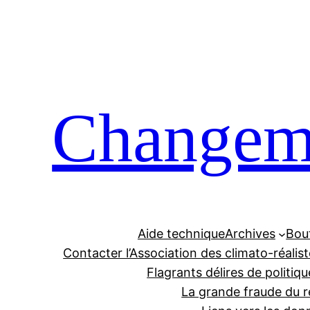
Aller
au
contenu
Changeme
Aide technique
Archives
Bou
Contacter l’Association des climato-réalis
Flagrants délires de politiqu
La grande fraude du r