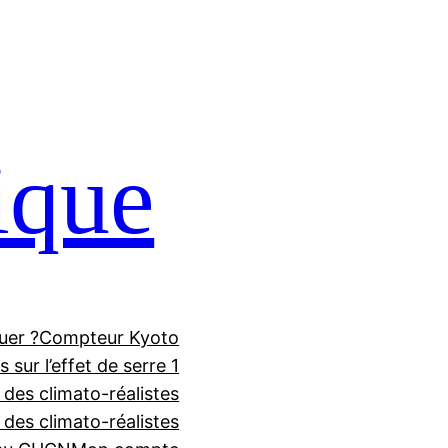
ique
uer ?
Compteur Kyoto
 sur l’effet de serre 1
 des climato-réalistes
f des climato-réalistes