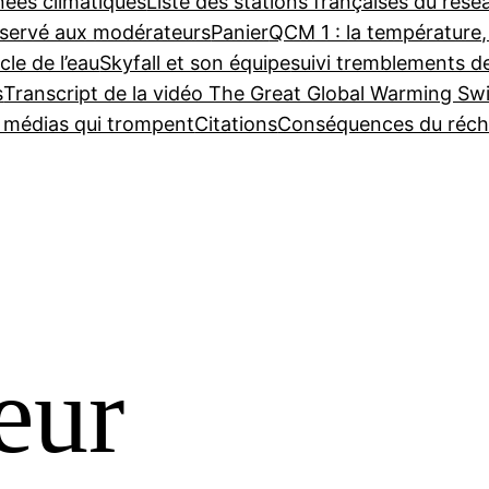
nées climatiques
Liste des stations françaises du ré
servé aux modérateurs
Panier
QCM 1 : la température,
cle de l’eau
Skyfall et son équipe
suivi tremblements d
s
Transcript de la vidéo The Great Global Warming Sw
e médias qui trompent
Citations
Conséquences du réch
eur