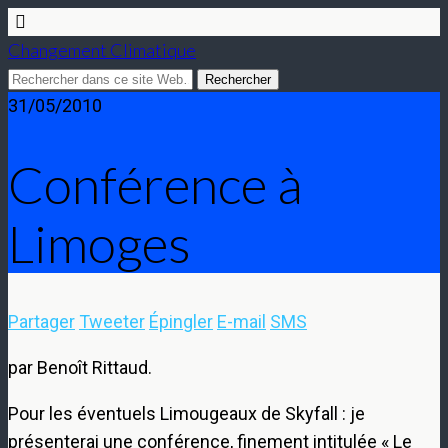
Changement Climatique
31/05/2010
Conférence à
Limoges
Partager
Tweeter
Épingler
E-mail
SMS
par Benoît Rittaud.
Pour les éventuels Limougeaux de Skyfall : je
présenterai une conférence, finement intitulée « Le