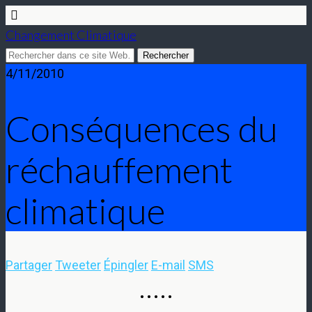
Changement Climatique
4/11/2010
Conséquences du
réchauffement
climatique
Partager
Tweeter
Épingler
E-mail
SMS
• • • • •