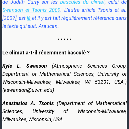
de Judith Curry sur les
bascules du climat
, celui de
Swanson et Tsonis 2009
. L'autre article
Tsonis et al.
[2007],
est
là
et il y est fait régulièrement référence dans
le texte qui suit. Araucan.
• • • • •
Le climat a-t-il récemment basculé ?
Kyle L. Swanson
(Atmospheric Sciences Group,
Department of Mathematical Sciences, University of
Wisconsin-Milwaukee, Milwaukee, WI 53201, USA.)
(kswanson@uwm.edu)
Anastasios A. Tsonis
(
Department of Mathematical
Sciences, University of Wisconsin-Milwaukee,
Milwaukee, Wisconsin, USA.