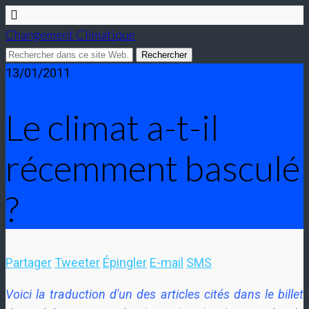
Changement Climatique
13/01/2011
Le climat a-t-il
récemment basculé
?
Partager
Tweeter
Épingler
E-mail
SMS
Voici la traduction d'un des articles cités dans le billet