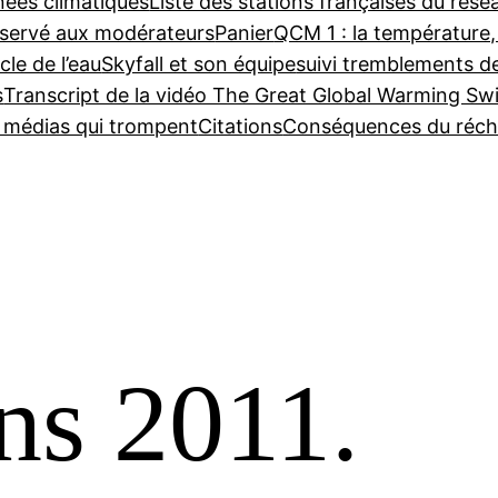
nées climatiques
Liste des stations françaises du ré
servé aux modérateurs
Panier
QCM 1 : la température,
cle de l’eau
Skyfall et son équipe
suivi tremblements d
s
Transcript de la vidéo The Great Global Warming Sw
e médias qui trompent
Citations
Conséquences du réch
ns 2011.