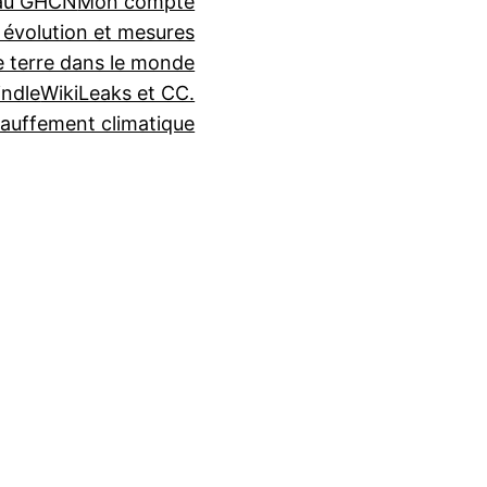
seau GHCN
Mon compte
 évolution et mesures
e terre dans le monde
indle
WikiLeaks et CC.
auffement climatique