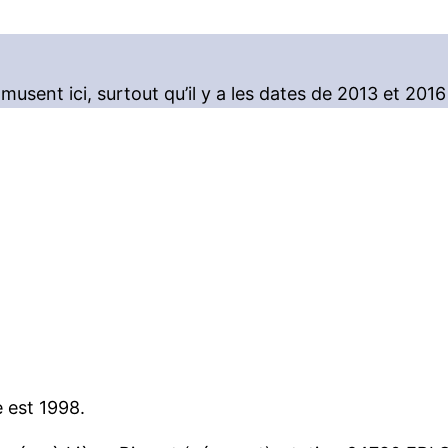
amusent ici, surtout qu’il y a les dates de 2013 et 201
e est 1998.