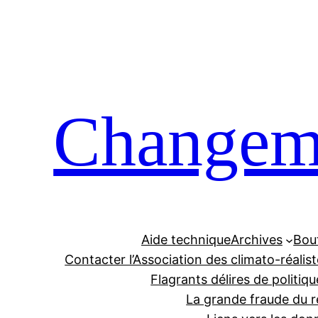
Aller
au
contenu
Changeme
Aide technique
Archives
Bou
Contacter l’Association des climato-réalis
Flagrants délires de politiqu
La grande fraude du r