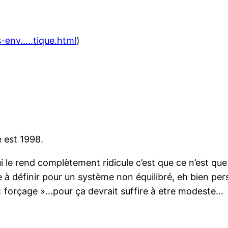
-env…..tique.html
)
e est 1998.
i le rend complètement ridicule c’est que ce n’est q
ile à définir pour un système non équilibré, eh bien per
 « forçage »…pour ça devrait suffire à etre modeste…