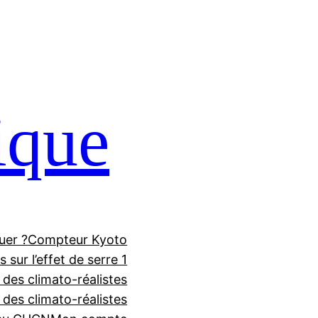
ique
uer ?
Compteur Kyoto
 sur l’effet de serre 1
 des climato-réalistes
f des climato-réalistes