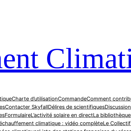
nt Climat
tique
Charte d’utilisation
Commande
Comment contrib
tes
Contacter Skyfall
Délires de scientifiques
Discussions
es
Formulaire
L’activité solaire en direct
La bibliothèque
échauffement climatique : vidéo complète
Le Collecti