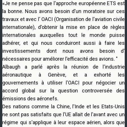
«Je
ne pense pas que
l'approche européenne
ETS
est
la bonne
.
Nous avons besoin d'
un moratoire sur
ces
travaux et
avec l'
OACI
(Organisation de l'aviation civile
internationale)
,
d'obtenir
la mise en place de
règles
internationales
auxquelles tout le monde
puisse
adhérer
,
et
qui
nous conduiront aussi à
faire les
investissements
dont nous avons besoin
d'
nécessaires pour améliorer l'efficacité
des avions
.
"
Albaugh
a parlé après
la réunion de
l'industrie
aéronautique
à Genève,
et
a exhorté les
gouvernements
à utiliser
l'OACI
pour négocier
un
accord global
sur la question controversée
des
émissions des aéronefs
.
Des nations comme
la Chine
, l'Inde et
les Etats-Unis
ne sont pas satisfaits
que l'UE
allait
de l'avant avec
un
régime
qui s'applique à
leur espace aérien
,
alors
que