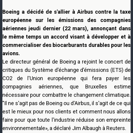
Boeing a décidé de s'allier à Airbus contre la taxe
européenne sur les émissions des compagnies
aériennes jeudi dernier (22 mars), annonçant dans
le même temps un accord visant à développer et à
commercialiser des biocarburants durables pour les
avions.
Le
directeur général de
Boeing
a rejoint
le concert de
critiques
du Système d'échange d'émissions (ETS) de
CO2
de l'Union européenne
qui fera payer
les
compagnies aériennes
,
que
Bruxelles estime
nécessaire pour combattre
le changement climatique
.
"
Il ne s'agit pas
de Boeing ou
d'Airbus
, il
s'agit de ce qui
est
le mieux
pour nos clients et
comment nous allons
faire pour que
toute l'industrie
réduise
son empreinte
environnementale
»,
a déclaré
Jim
Albaugh
à Reuters
.