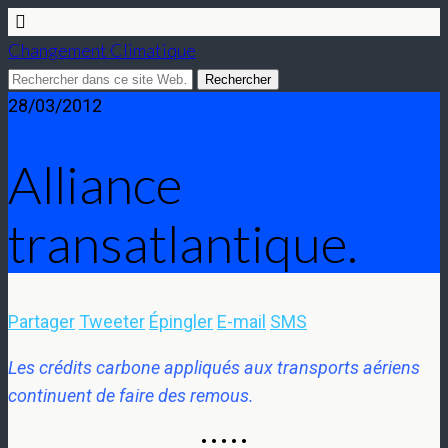
Changement Climatique
28/03/2012
Alliance
transatlantique.
Partager
Tweeter
Épingler
E-mail
SMS
Les crédits carbone appliqués aux transports aériens
continuent de faire des remous.
• • • • •