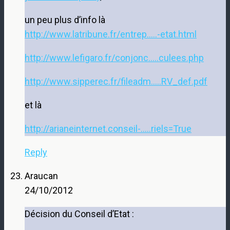
un peu plus d’info là
http://www.latribune.fr/entrep.....-etat.html
http://www.lefigaro.fr/conjonc.....culees.php
http://www.sipperec.fr/fileadm.....RV_def.pdf
et là
http://arianeinternet.conseil-.....riels=True
Reply
Araucan
24/10/2012
Décision du Conseil d’Etat :