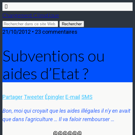
Changement Climatique
21/10/2012 • 23 commentaires
Subventions ou
aides d’Etat ?
Partager
Tweeter
Épingler
E-mail
SMS
Bon, moi qui croyait que les aides illégales il n'y en avait
que dans l'agriculture … Il va faloir rembourser …
@@@@@@