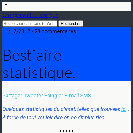
Changement Climatique
11/12/2012 • 28 commentaires
Bestiaire
statistique.
Partager
Tweeter
Épingler
E-mail
SMS
Quelques statistiques du climat, telles que trouvées
ici
.
A force de tout vouloir dire on ne dit plus rien.
• • • • •