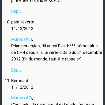
pire ennemi dans le RCA ».
Reply
pastilleverte
11/12/2012
Murps (#7)
,
l’élan norvégien, dit aussi Eva J**** n’émet plus
de CH4 depuis la loi verte d’Oslo du 21 décembre
2012 (fin du monde, faut-il le rappeler)
Reply
Bernnard
11/12/2012
Murps (#7)
,
C’est celui du père noël: il est écolo! (époque