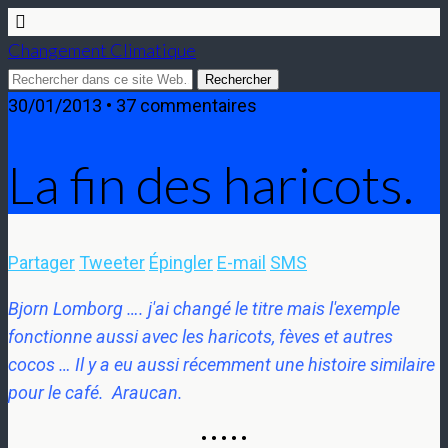
Changement Climatique
30/01/2013 • 37 commentaires
La fin des haricots.
Partager
Tweeter
Épingler
E-mail
SMS
Bjorn Lomborg …. j'ai changé le titre mais l'exemple
fonctionne aussi avec les haricots, fèves et autres
cocos … Il y a eu aussi récemment une histoire similaire
pour le café. Araucan.
• • • • •