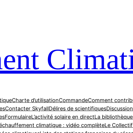
nt Climat
tique
Charte d’utilisation
Commande
Comment contrib
tes
Contacter Skyfall
Délires de scientifiques
Discussions
es
Formulaire
L’activité solaire en direct
La bibliothèque
échauffement climatique : vidéo complète
Le Collecti