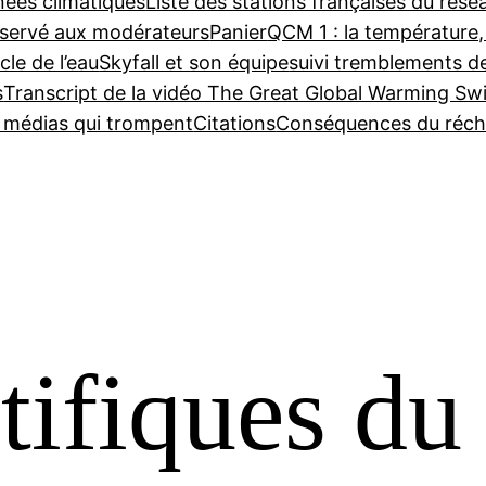
nées climatiques
Liste des stations françaises du ré
servé aux modérateurs
Panier
QCM 1 : la température,
cle de l’eau
Skyfall et son équipe
suivi tremblements d
s
Transcript de la vidéo The Great Global Warming Sw
e médias qui trompent
Citations
Conséquences du réch
tifiques du