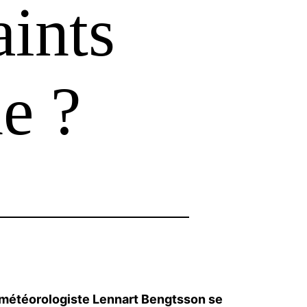
aints
ne ?
e météorologiste Lennart Bengtsson se