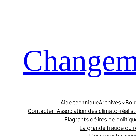
Aller
au
contenu
Changeme
Aide technique
Archives
Bou
Contacter l’Association des climato-réalis
Flagrants délires de politiqu
La grande fraude du r