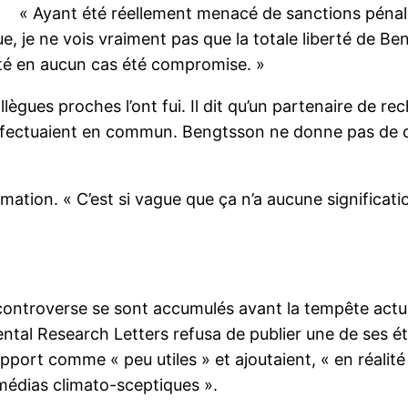
« Ayant été réellement menacé de sanctions pénal
e, je ne vois vraiment pas que la totale liberté de Ben
it été en aucun cas été compromise. »
ues proches l’ont fui. Il dit qu’un partenaire de rec
effectuaient en commun. Bengtsson ne donne pas de dét
mation. « C’est si vague que ça n’a aucune significati
.
 controverse se sont accumulés avant la tempête actue
mental Research Letters refusa de publier une de ses ét
port comme « peu utiles » et ajoutaient, « en réalité il
s médias climato-sceptiques ».