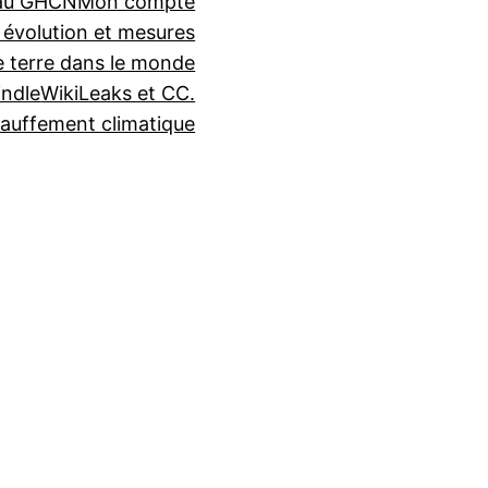
seau GHCN
Mon compte
 évolution et mesures
e terre dans le monde
indle
WikiLeaks et CC.
auffement climatique