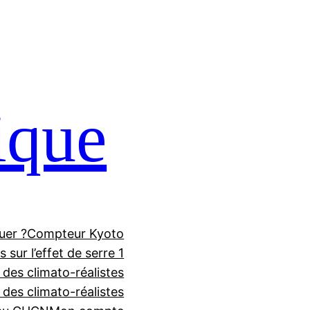
ique
uer ?
Compteur Kyoto
 sur l’effet de serre 1
 des climato-réalistes
f des climato-réalistes