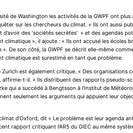
ersité de Washington les activités de la GWPF ont plu
êter sur les chercheurs du climat. « Ils ont aussi publ
 d’avoir des ‘sociétés secrètes’ » et des agendas pol
imatique », il ajoute : « Ils ont accusé les écoles br
e ». De son côté, la GWPF se décrit elle-même comm
 climatique est surestimé en tant que problème.
de Zurich est également critique. « Des organisation
 affirme-t-il. « Ils distribuent des rapports pseudo-sci
zke qui a succédé à Bengtsson à l’Institut de Météorol
nnent seulement les arguments qui appuient leur objec
imat d’Oxford, dit « Le problème est leur agenda anti s
cent rapport critiquant l’AR5 du GIEC au même systèm