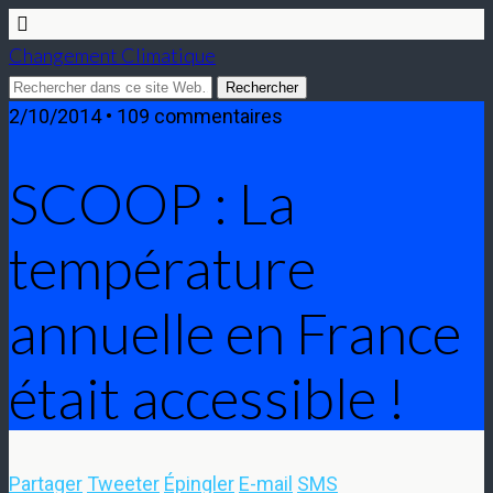
Changement Climatique
2/10/2014 • 109 commentaires
SCOOP : La
température
annuelle en France
était accessible !
Partager
Tweeter
Épingler
E-mail
SMS