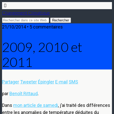
Changement Climatique
21/10/2014 • 5 commentaires
2009, 2010 et
2011
Partager
Tweeter
Épingler
E-mail
SMS
par
Benoît Rittaud
.
Dans
mon article de samedi
, j’ai traité des différences
entre les anomalies de température déduites du