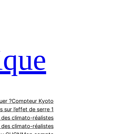
ique
uer ?
Compteur Kyoto
 sur l’effet de serre 1
 des climato-réalistes
f des climato-réalistes