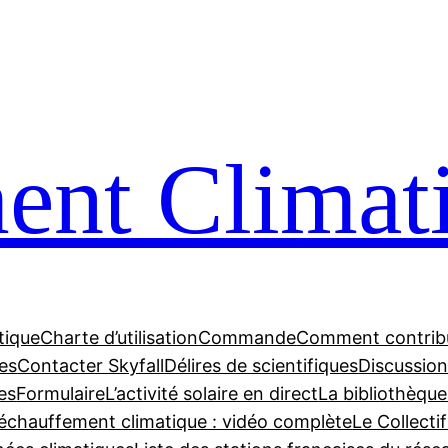
nt Climat
tique
Charte d’utilisation
Commande
Comment contrib
tes
Contacter Skyfall
Délires de scientifiques
Discussions
es
Formulaire
L’activité solaire en direct
La bibliothèque
échauffement climatique : vidéo complète
Le Collecti