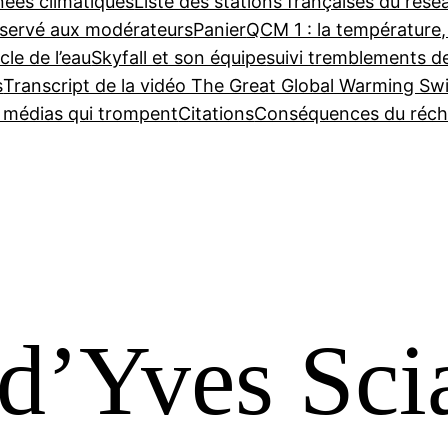
nées climatiques
Liste des stations françaises du ré
servé aux modérateurs
Panier
QCM 1 : la température,
cle de l’eau
Skyfall et son équipe
suivi tremblements d
s
Transcript de la vidéo The Great Global Warming Sw
e médias qui trompent
Citations
Conséquences du réch
d’Yves Sc