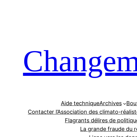
Aller
au
contenu
Changeme
Aide technique
Archives
Bou
Contacter l’Association des climato-réalis
Flagrants délires de politiqu
La grande fraude du r