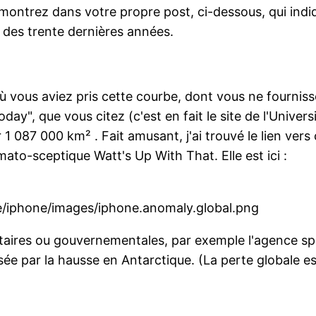
s montrez dans votre propre post, ci-dessous, qui ind
des trente dernières années.
 où vous aviez pris cette courbe, dont vous ne fournisse
ay", que vous citez (c'est en fait le site de l'Universit
r 1 087 000 km² . Fait amusant, j'ai trouvé le lien ver
limato-sceptique Watt's Up With That. Elle est ici :
re/iphone/images/iphone.anomaly.global.png
aires ou gouvernementales, par exemple l'agence spat
ée par la hausse en Antarctique. (La perte globale es