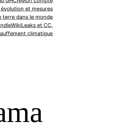
seau GHCN
Mon compte
 évolution et mesures
e terre dans le monde
indle
WikiLeaks et CC.
auffement climatique
iama