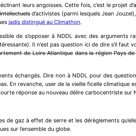
déclinant leurs angoisses. Cette fois, c’est le proje
’intellectuels
d’activistes (parmi lesquels Jean Jouzel),
ques
jadis distingué au Climathon
.
possible de s’opposer à NDDL avec des arguments r
éressante). Il n’est pas question ici de dire s’il faut 
rtement de Loire Atlantique
dans la région Pays de 
guments échangés. Dire non à NDDL pour des questio
 En revanche, user de la vieille ficelle climatique est
e courte réponse au nouveau délire carbocentriste sur
es de gaz à effet de serre et les dérèglements qu’el
ques sur l’ensemble du globe.