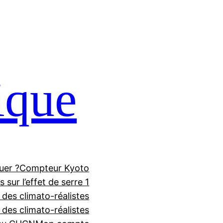
ique
uer ?
Compteur Kyoto
 sur l’effet de serre 1
 des climato-réalistes
f des climato-réalistes