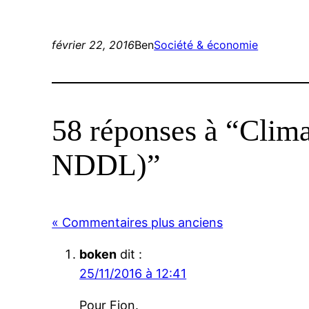
février 22, 2016
Ben
Société & économie
58 réponses à “Climat
NDDL)”
« Commentaires plus anciens
boken
dit :
25/11/2016 à 12:41
Pour Fion.