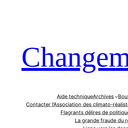
Aller
au
contenu
Changeme
Aide technique
Archives
Bou
Contacter l’Association des climato-réalis
Flagrants délires de politiqu
La grande fraude du r