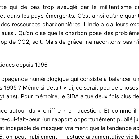
orte qui de pas trop aveuglé par le militantisme c
et dans les pays émergents. C’est ainsi qu’une quan
e des ressources charbonnières. L’Inde a d’ailleurs e
lle aussi. Qu’on dise que le charbon pose des problè
op de CO2, soit. Mais de grâce, ne racontons pas n
tiques depuis 1995
propagande numérologique qui consiste à balancer un 
 1995 ? Même si c’était vrai, ce serait peu de choses
ngt ans). Pour mémoire, le SIDA a tué deux fois plus d
ance autour du « chiffre » en question. Et comme i
ffre-qui-fait-peur (un rapport opportunément publié j
st incapable de masquer vraiment que la tendance act
 1995, on peut habilement — astuce argumentative vie