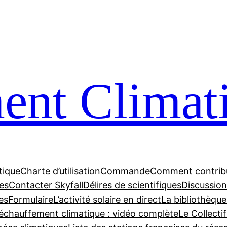
nt Climat
tique
Charte d’utilisation
Commande
Comment contrib
tes
Contacter Skyfall
Délires de scientifiques
Discussions
es
Formulaire
L’activité solaire en direct
La bibliothèque
échauffement climatique : vidéo complète
Le Collecti