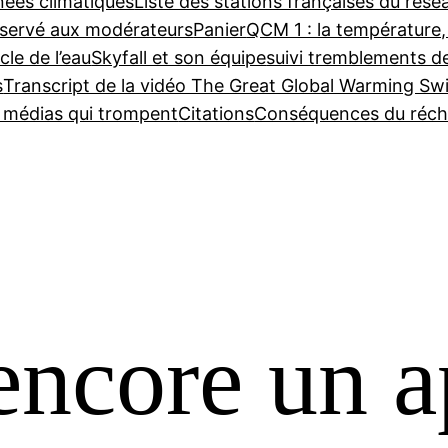
nées climatiques
Liste des stations françaises du ré
servé aux modérateurs
Panier
QCM 1 : la température,
cle de l’eau
Skyfall et son équipe
suivi tremblements d
s
Transcript de la vidéo The Great Global Warming Sw
e médias qui trompent
Citations
Conséquences du réch
encore un a