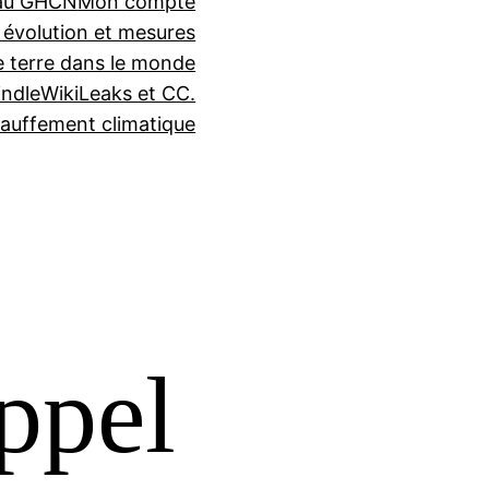
seau GHCN
Mon compte
 évolution et mesures
e terre dans le monde
indle
WikiLeaks et CC.
auffement climatique
ppel