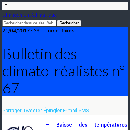
Changement Climatique
21/04/2017 • 29 commentaires
Bulletin des
climato-réalistes n°
67
Partager
Tweeter
Épingler
E-mail
SMS
– Baisse des températures