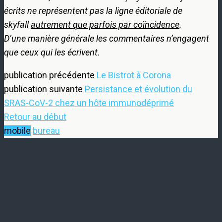
écrits ne représentent pas la ligne éditoriale de
skyfall
autrement que parfois par coïncidence
.
D’une manière générale les commentaires n’engagent
que ceux qui les écrivent.
publication précédente
Le Bistrot à Corona
publication suivante
Persistance et évolution du
SRAS-CoV-2 chez un hôte immunodéprimé
Retour au début
mobile
bureau