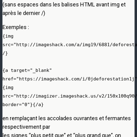
(sans espaces dans les balises HTML avant img et
après le dernier /)
Exemples :
{img
src="http://imageshack.com/a/img19/6881/deforest
/}
{a target="_blank"
href="https://imageshack.com/i/0jdeforestation1j
{img
src="http://imagizer.imageshack.us/v2/150x100q90
border="0"}{/a}
en remplaçant les accolades ouvrantes et fermantes
respectivement par
les signes “plus petit que” et “plus grand que”, on