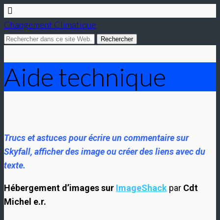
Changement Climatique
Aide technique
Trucs et astuces pour écrire un commentaire sur
Skyfall, afficher des image ou créer des liens avec du
texte.
Hébergement d’images sur
ImageShack
par
Cdt
Michel e.r.