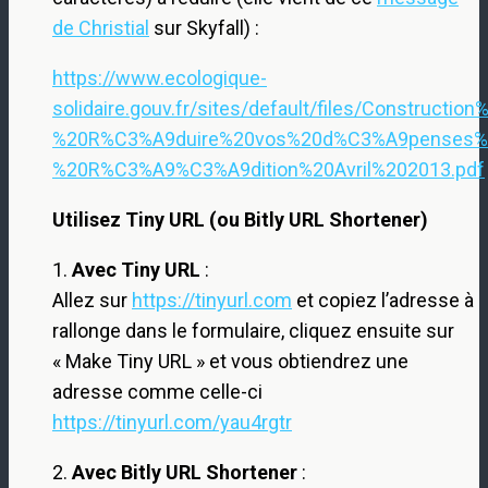
de Christial
sur Skyfall) :
https://www.ecologique-
solidaire.gouv.fr/sites/default/files/Construc
%20R%C3%A9duire%20vos%20d%C3%A9penses%2
%20R%C3%A9%C3%A9dition%20Avril%202013.pdf
Utilisez Tiny URL (ou Bitly URL Shortener)
1.
Avec Tiny URL
:
Allez sur
https://tinyurl.com
et copiez l’adresse à
rallonge dans le formulaire, cliquez ensuite sur
« Make Tiny URL » et vous obtiendrez une
adresse comme celle-ci
https://tinyurl.com/yau4rgtr
2.
Avec Bitly URL Shortener
: