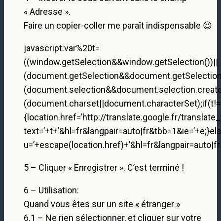
« Adresse ».
Faire un copier-coller me paraît indispensable 😉
javascript:var%20t=
((window.getSelection&&window.getSelection())||
(document.getSelection&&document.getSelection(
(document.selection&&document.selection.creat
(document.charset||document.characterSet);if(t!=
{location.href=’http://translate.google.fr/translate_
text=’+t+’&hl=fr&langpair=auto|fr&tbb=1&ie=’+e;}els
u=’+escape(location.href)+’&hl=fr&langpair=auto|fr
5 – Cliquer « Enregistrer ». C’est terminé !
6 – Utilisation:
Quand vous êtes sur un site « étranger »
6.1 – Ne rien sélectionner, et cliquer sur votre