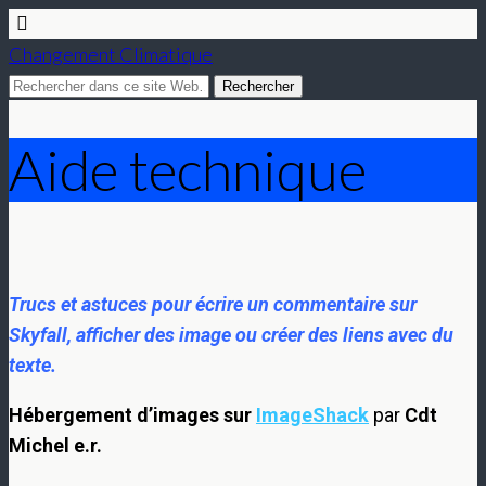
Changement Climatique
Aide technique
Trucs et astuces pour écrire un commentaire sur
Skyfall, afficher des image ou créer des liens avec du
texte.
Hébergement d’images sur
ImageShack
par
Cdt
Michel e.r.