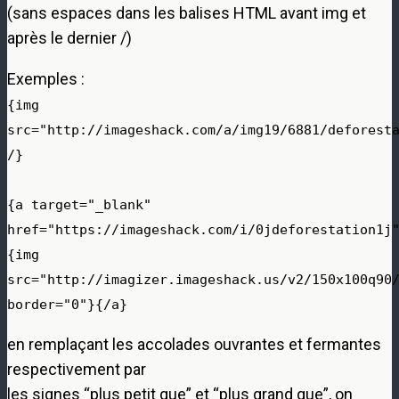
(sans espaces dans les balises HTML avant img et
après le dernier /)
Exemples :
{img
src="http://imageshack.com/a/img19/6881/deforest
/}
{a target="_blank"
href="https://imageshack.com/i/0jdeforestation1j
{img
src="http://imagizer.imageshack.us/v2/150x100q90
border="0"}{/a}
en remplaçant les accolades ouvrantes et fermantes
respectivement par
les signes “plus petit que” et “plus grand que”, on