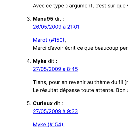
Avec ce type d’argument, c’est sur que 
Manu95
dit :
26/05/2009 à 21:01
Marot (#150)
,
Merci d’avoir écrit ce que beaucoup pen
Myke
dit :
27/05/2009 à 8:45
Tiens, pour en revenir au thème du fil (
Le résultat dépasse toute attente. Bon s
Curieux
dit :
27/05/2009 à 9:33
Myke (#154)
,