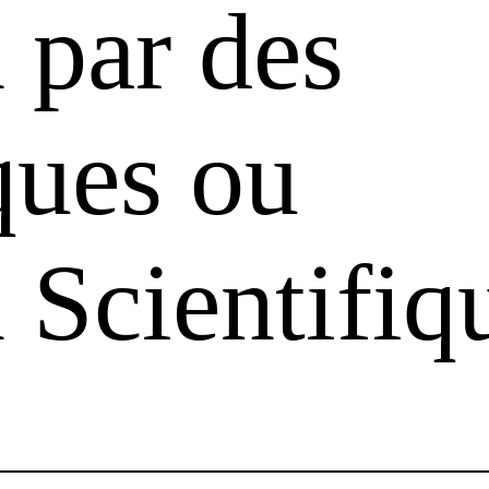
 par des
ques ou
 Scientifiq