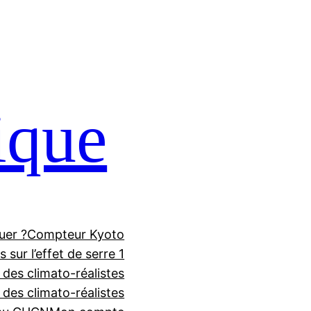
ique
uer ?
Compteur Kyoto
 sur l’effet de serre 1
 des climato-réalistes
f des climato-réalistes