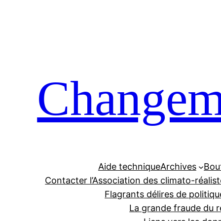
Aller
au
contenu
Changeme
Aide technique
Archives
Bou
Contacter l’Association des climato-réalis
Flagrants délires de politiqu
La grande fraude du r