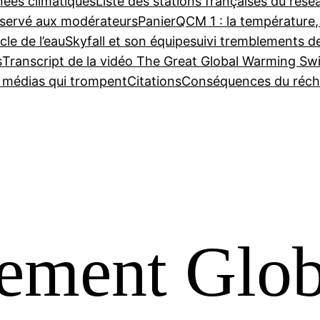
nées climatiques
Liste des stations françaises du ré
servé aux modérateurs
Panier
QCM 1 : la température,
cle de l’eau
Skyfall et son équipe
suivi tremblements d
s
Transcript de la vidéo The Great Global Warming Sw
e médias qui trompent
Citations
Conséquences du réch
ement Glob