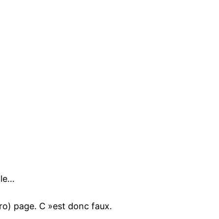
gle…
zéro) page. C »est donc faux.