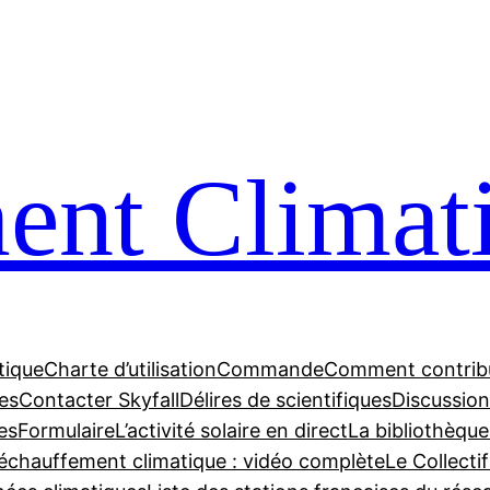
nt Climat
tique
Charte d’utilisation
Commande
Comment contrib
tes
Contacter Skyfall
Délires de scientifiques
Discussions
es
Formulaire
L’activité solaire en direct
La bibliothèque
échauffement climatique : vidéo complète
Le Collecti