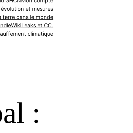
seau GHCN
Mon compte
 évolution et mesures
e terre dans le monde
indle
WikiLeaks et CC.
auffement climatique
al :