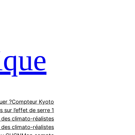
ique
uer ?
Compteur Kyoto
 sur l’effet de serre 1
 des climato-réalistes
f des climato-réalistes