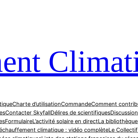
nt Climat
tique
Charte d’utilisation
Commande
Comment contrib
tes
Contacter Skyfall
Délires de scientifiques
Discussions
es
Formulaire
L’activité solaire en direct
La bibliothèque
échauffement climatique : vidéo complète
Le Collecti