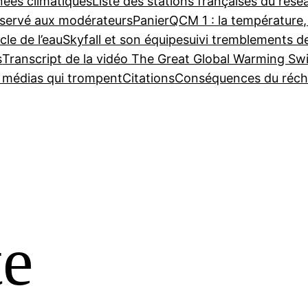
nées climatiques
Liste des stations françaises du ré
servé aux modérateurs
Panier
QCM 1 : la température,
cle de l’eau
Skyfall et son équipe
suivi tremblements d
s
Transcript de la vidéo The Great Global Warming Sw
e médias qui trompent
Citations
Conséquences du réch
te