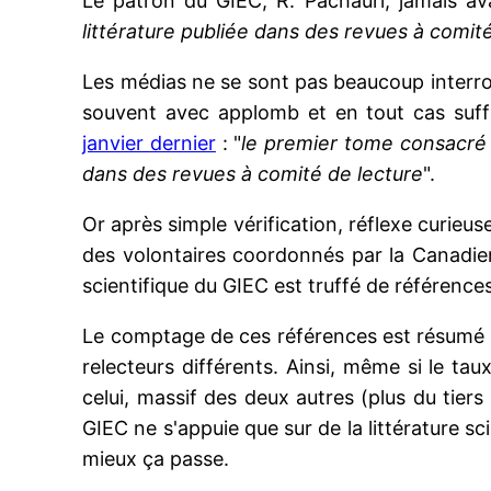
Le patron du GIEC, R. Pachauri, jamais ava
littérature publiée dans des revues à comit
Les médias ne se sont pas beaucoup interrogé
souvent avec applomb et en tout cas suffi
janvier dernier
: "
le premier tome consacré 
dans des revues à comité de lecture
".
Or après simple vérification, réflexe curieu
des volontaires coordonnés par la Canadi
scientifique du GIEC est truffé de références 
Le comptage de ces références est résumé dan
relecteurs différents. Ainsi, même si le tau
celui, massif des deux autres (plus du tiers
GIEC ne s'appuie que sur de la littérature sc
mieux ça passe.