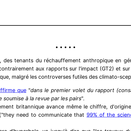
• • • • •
ier, des tenants du réchauffement anthropique en gé
contrairement aux rapports sur l'impact (GT2) et sur 
 que, malgré les controverses futiles des climato-scep
ffirme que
"
dans le premier volet du rapport (cons
ue soumise à la revue par les pairs
".
nement britannique avance même le chiffre, d'origi
s" ("they need to communicate that
99% of the scien