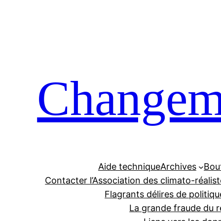
Aller
au
contenu
Changeme
Aide technique
Archives
Bou
Contacter l’Association des climato-réalis
Flagrants délires de politiqu
La grande fraude du r