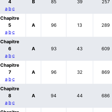
4
B
85
39
257
a
b
c
Chapitre
5
A
96
13
289
a
b
c
Chapitre
6
A
93
43
609
a
b
c
Chapitre
7
A
96
32
869
a
b
c
Chapitre
8
A
94
44
686
a
b
c