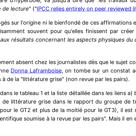
re d'hyperbole, va jusqu'à dire que "
les travaux d
é de lecture
" ("
IPCC relies entirely on peer reviewed li
s sur l'origine ni le bienfondé de ces affirmations et
samment souvent pour qu'elles finissent par créer 
aux résultats concernant les aspects physiques du c
sement absent chez les journalistes dès que le sujet 
enne
Donna Laframboise
, on tombe sur un constat 
à de la "littérature grise" (non revue par les pairs).
s le tableau 1 et la liste détaillée dans les liens a)
x de littérature grise dans le rapport du groupe de tr
 pour le GT2 et plus de la moitié pour le GT3), il es
ientifique soumise à la revue par les pairs". Mais il en