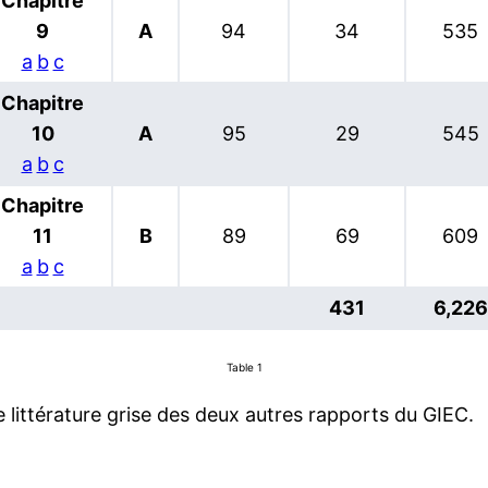
Chapitre
9
A
94
34
535
a
b
c
Chapitre
10
A
95
29
545
a
b
c
Chapitre
11
B
89
69
609
a
b
c
431
6,226
Table 1
 littérature grise des deux autres rapports du GIEC.