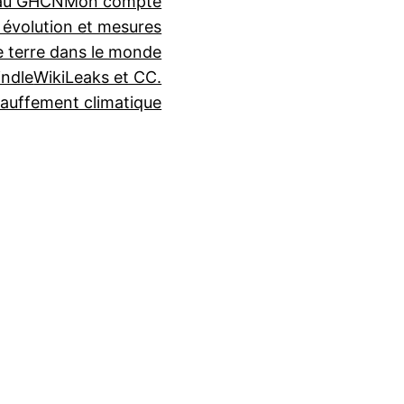
seau GHCN
Mon compte
 évolution et mesures
e terre dans le monde
indle
WikiLeaks et CC.
auffement climatique