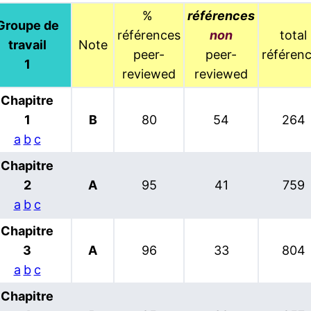
%
références
Groupe de
références
non
total
travail
Note
peer-
peer-
référen
1
reviewed
reviewed
Chapitre
1
B
80
54
264
a
b
c
Chapitre
2
A
95
41
759
a
b
c
Chapitre
3
A
96
33
804
a
b
c
Chapitre