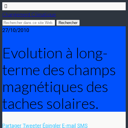
Changement Climatique
27/10/2010
Evolution à long-
terme des champs
magnétiques des
taches solaires.
Partager
Tweeter
Épingler
E-mail
SMS