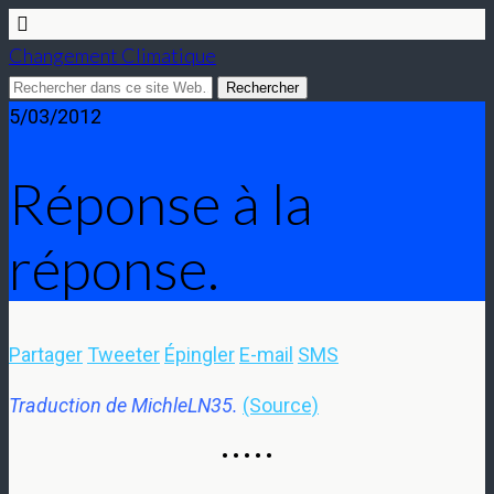
Changement Climatique
5/03/2012
Réponse à la
réponse.
Partager
Tweeter
Épingler
E-mail
SMS
Traduction de MichleLN35.
(Source)
• • • • •