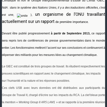
Climatique
et non
le Groupe Intergouvernemental d’Etude du Climat -GIEC.
NdA : dans le système des Nations Unies
,
il y a des traductions officielles, c'est
un organisme de l’ONU travaillant
est une,
),
actuellement sur un rapport
de première importance
.
Devant être publié progressivement
à partir de
Septembre 2013,
ce rapport
sera repris lors de conférences de presse gouvernementales dans le monde
entier. Les fonctionnaires mettront l’accent sur ses conclusions et continueront à
dépenser des milliards pour les mesures liées au changement climatique.
Le GIEC est constitué de trois groupes de travail. Ils étudient respectivement les
preuves scientifiques en rapport avec le changement climatique, les impacts
sur l’humanité et la nature et les réponses possibles.
Ces clefs USB avec leurs données ont été distribuées aux participants du
Groupe de Travail II, chargé d'écrire sur les impacts du RCA. La clef bleue porte
la mention «
Working Group II AR5 LAM1
» et se rapporte à la première réunion