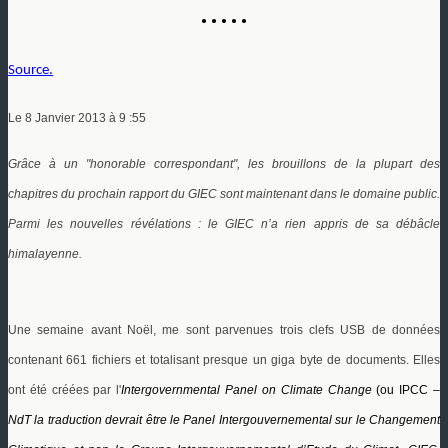
• • • • •
Source.
Le 8 Janvier 2013 à 9 :55
Grâce à un "honorable correspondant", les brouillons de la plupart des
chapitres du prochain rapport du GIEC sont maintenant dans le domaine public.
Parmi les nouvelles révélations : le GIEC n’a rien appris de sa débâcle
himalayenne.
Une semaine avant Noël,
me sont parvenues
trois clefs USB de données
contenant 661 fichiers et totalisant presque un giga byte de documents
. Elles
ont été créées par l'
Intergovernmental Panel on Climate Change
(ou IPCC –
NdT la traduction devrait être le
Panel Intergouvernemental sur le Changement