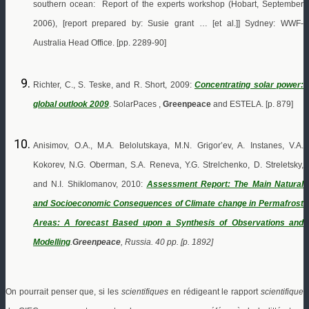
southern ocean: Report of the experts workshop (Hobart, September
2006), [report prepared by: Susie grant …
[et al.]] Sydney: WWF-
Australia Head Office. [pp. 2289-90]
Richter, C., S. Teske, and R. Short, 2009:
Concentrating solar power:
global outlook 2009
.
SolarPaces ,
Greenpeace
and ESTELA. [p. 879]
Anisimov, O.A., M.A. Belolutskaya, M.N. Grigor’ev, A. Instanes, V.A.
Kokorev, N.G. Oberman, S.A. Reneva, Y.G. Strelchenko, D. Streletsky,
and N.I. Shiklomanov, 2010:
Assessment Report: The Main Natural
and Socioeconomic Consequences of Climate change in Permafrost
Areas: A forecast Based upon a Synthesis of Observations and
Modelling
.
Greenpeace
, Russia.
40 pp. [p. 1892]
On pourrait penser que, si les
scientifiques
en
rédigeant le rapport
scientifique