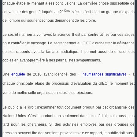
chaque étape le menant à ses conclusions. La dernière chose susceptible de
ième
convaincre des gens éduqués au 21
siècle, c’est bien un groupe d’experts
de l’ombre qui sourient et
nous demandent de les croire.
Le secret n’a rien à voir avec la science. Il est par contre utilisé par ces sages
pour contrôler le message. Le secret permet au GIEC d'orchestrer la délivrance
de ses rapports avec la fanfare médiatique. Il permet aussi de diffuser des
copies en avant-première à des journalistes sympathisants.
Une
enquête
de 2010 ayant identifié des «
insuffisances significatives
» à
chaque
principale
étape du processus d’évaluation du GIEC, le moment
est
venu
de mettre cette organisation sous les projecteurs.
Le public a le droit d’examiner tout document produit par cet organisme des
Nations Unies. C’est important non seulement dans l’immédiat, mais aussi plus
tard pour les chercheurs. Si des activistes employés par des groupes de
pression peuvent lire des versions provisoires de ce rapport, le public doit
aussi