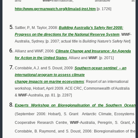
and
WWF
International, available at
http://www.germanwatch.org/klima/ad-inst.htm
[p. 1726]
Sattler, P., M. Taylor, 2008:
Building Australia’s Safety Net 2008:
Progress on the directions for the National Reserve System
.
WWF
-
Australia, Sydney. [p. 2007; actual title is
Building Nature's Safety Net
]
Allianz and WWF, 2006:
Climate Change and Insurance: An Agenda
for Action in the United States
, Allianz and
WWF
.
[p. 2071]
Constable, A.J. and S. Doust, 2009:
Southern ocean sentinel – an
international program to assess climate
change impacts on marine ecosystems
: Report of an international
workshop, Hobart, April 2009.
ACE CRC, Commonwealth of Australia
&
WWF
-Australia, pp. 81. [p. 2287]
Experts Workshop on Bioregionalisation of the Southern Ocean
(September 2006: Hobart), S. Grant Antarctic Climate, Ecosystems
Cooperative Research Centre,
WWF
-Australia, Peregrin, S. Grant, A.
Constable, B. Raymond, and S. Doust, 2006: Bioregionalisation of the