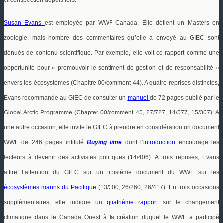
circonspection depuis lors.
Susan Evans
est employée par WWF Canada. Elle détient un Masters en
zoologie, mais nombre des commentaires qu’elle a envoyé au GIEC sont
dénués de contenu scientifique. Par exemple, elle voit ce rapport comme une
opportunité pour « promouvoir le sentiment de gestion et de responsabilité »
envers les écosystèmes (Chapitre 00/comment
44). A quatre reprises distinctes,
Evans recommande au GIEC de consulter un
manuel
de 72 pages publié par le
Global Arctic Programme (Chapter 00/comment 45, 27/727, 14/577, 15/367).
A
une autre occasion, elle invite le GIEC à prendre en considération un document
WWF de 246 pages intitulé
Buying
time
dont l’
introduction
encourage les
lecteurs à devenir des activistes politiques (14/406). A trois reprises, Evans
attire l’attention du GIEC sur un troisième document du WWF sur les
écosystèmes marins du Pacifique
(13/300, 26/260, 26/417). En trois occasions
supplémentaires, elle indique un
quatrième rapport
sur le changement
climatique dans le Canada Ouest à la création duquel le WWF a participé