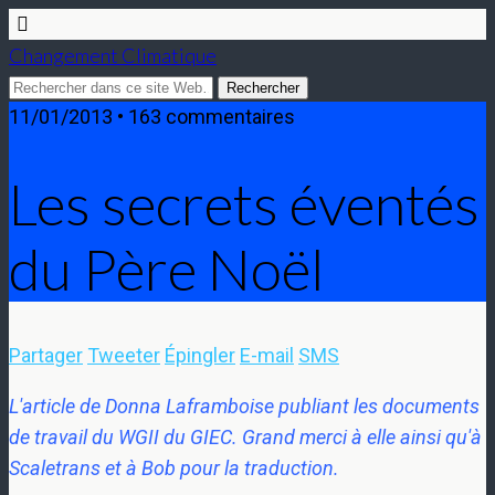
Changement Climatique
11/01/2013 • 163 commentaires
Les secrets éventés
du Père Noël
Partager
Tweeter
Épingler
E-mail
SMS
L'article de Donna Laframboise publiant les documents
de travail du WGII du GIEC. Grand merci à elle ainsi qu'à
Scaletrans et à Bob pour la traduction.