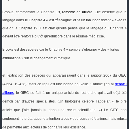
Brooke, commentant le Chapitre 19,
remonte en arrière
. Elle observe que le
langage dans le Chapitre 4 « est très vague” et “a un ton inconsistant » avec ce
que dit le Chapitre 19. Il est clair qu’elle pense que le langage du Chapitre 4
devrait être renforcé plutôt qu’édulcoré dans le résumé médiatisé.
Brooke est désespérée car le Chapitre 4 « semble s’éloigner » des « fortes
affirmations » sur le changement climatique
et l’extinction des espèces qui apparaissaient dans le rapport 2007 du GIEC
(4/664, 19/428). Mais ce repli est une bonne nouvelle. Comme j’en ai
débattu
ailleurs
, le GIEC se fiait à un unique article de recherche qui avait déjà été
démoli par d’autres spécialistes. (Un biologiste célèbre l’appelait « le pire
article que j’aie jamais lu dans une revue scientifique. ») Le GIEC non
seulement ne prêta aucune attention à ces vigoureuses réfutations, mais refusa
de permettre aux lecteurs de connaître leur existence.