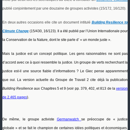
publié conjointement par une douzaine de groupes activistes (15/172, 16/120).
En deux autres occasions elle cite un document intitulé
Building Resilience to
Climate Change
(15/430, 16/123). Il a été publié par l’Union Internationale pour
la Conservation de la Nature, dont le site parle d’ « un monde juste ».
Mais la justice est un concept politique. Les gens raisonnables ne sont pas
d’accord avec ce à quoi ressemble la justice. Un groupe de verts recherchant la
justice est-il une source fiable d’informations ? Le Giec pense apparemment
que oui. La version actuelle du Groupe de Travail 2 cite déjà la publication
Building Resilience
aux Chapitres 5 et 9 (voir pp. 379, 402, et 813 de la
version
de 2.465 pages
).
De même, le groupe activiste
Germanwatch
se préoccupe de « justice
globale » et se fait le champion de certaines idées politiques et économiques.