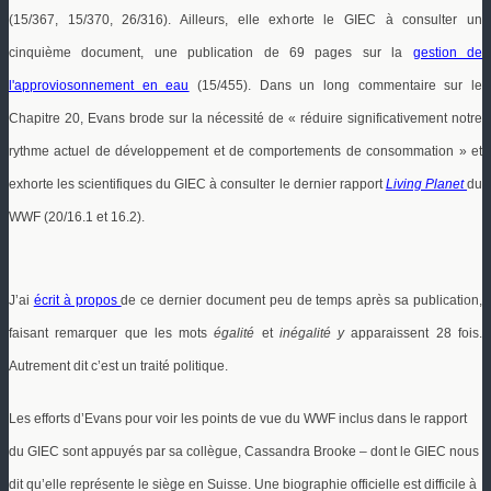
(15/367, 15/370, 26/316). Ailleurs, elle exhorte le GIEC à consulter un
cinquième document, une publication de 69 pages sur la
gestion de
l'approviosonnement en eau
(15/455). Dans un long commentaire sur le
Chapitre 20, Evans brode sur la nécessité de « réduire significativement notre
rythme actuel de développement et de comportements de consommation » et
exhorte les scientifiques du GIEC à consulter le dernier rapport
Living Planet
du
WWF (20/16.1 et 16.2).
J’ai
écrit à propos
de ce dernier document peu de temps après sa publication,
faisant remarquer que les mots
égalité
et
inégalité
y
apparaissent 28 fois.
Autrement dit c’est un traité politique.
Les efforts d’Evans pour voir les points de vue du WWF inclus dans le rapport
du GIEC sont appuyés par sa collègue, Cassandra Brooke – dont le GIEC nous
dit qu’elle représente le siège en Suisse. Une biographie officielle est difficile à