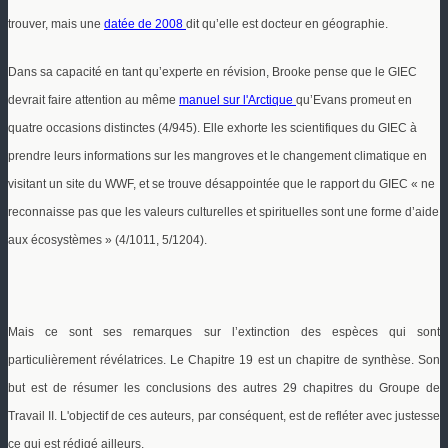
trouver, mais une
datée de 2008
dit qu’elle est docteur en géographie.
Dans sa capacité en tant qu’experte en révision, Brooke pense que le GIEC
devrait faire attention au même
manuel
sur l'Arctique
qu’Evans promeut en
quatre occasions distinctes (4/945).
Elle exhorte les scientifiques du GIEC à
prendre leurs informations sur les mangroves et le changement climatique en
visitant un site du WWF, et se trouve désappointée que le rapport du GIEC « ne
reconnaisse pas que les valeurs culturelles et spirituelles sont une forme d’aide
aux écosystèmes » (4/1011, 5/1204).
Mais ce sont ses remarques sur l’extinction des espèces qui sont
particulièrement révélatrices. Le Chapitre 19 est un chapitre de synthèse. Son
but est de résumer les conclusions des autres 29 chapitres du Groupe de
Travail II. L'objectif de ces auteurs, par conséquent, est de refléter avec justesse
ce qui est rédigé ailleurs.