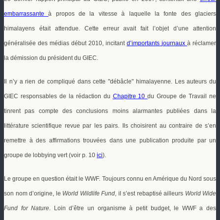
embarrassante
à propos de la vitesse à laquelle la fonte des glaciers
himalayens était attendue. Cette erreur avait fait l’objet d’une attention
généralisée des médias début 2010, incitant
d’importants
journaux
à réclamer
la démission du président du GIEC.
Il n’y a rien de compliqué dans cette "débâcle" himalayenne. Les auteurs du
GIEC responsables de la rédaction du
Chapitre 10
du Groupe de Travail ne
tinrent pas compte des conclusions moins alarmantes publiées dans la
littérature scientifique revue par les pairs. Ils choisirent au contraire de s’en
remettre à des affirmations trouvées dans une publication produite par un
groupe de lobbying vert (voir p. 10
ici
).
Le groupe en question était le WWF. Toujours connu en Amérique du Nord sous
son nom d’origine, le
World Wildlife Fund
, il s’est rebaptisé ailleurs
World Wide
Fund for Nature
. Loin d’être un organisme à petit budget, le WWF a des