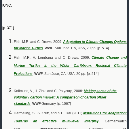
IUNC.
[p. 371]
Fish, M.R. and C. Drews, 2009:
Adaptation to Climate Change: Options
for Marine Turtles
.
WWF
. San Jose, CA, USA, 20 pp. [p. 514]
Fish, M.R., A. Lombana and C. Drews, 2009:
Climate Change and
Marine Turtles in the Wider Caribbean: Regional Climate
Projections
.
WWF
, San Jose, CA, USA, 20 pp. [p. 514]
Kollmuss, A., H. Zink, and C. Polycarp, 2008:
Making sense of the
voluntary carbon market: A comparison of carbon offset
standards
.
WWF
Germany. [p. 1067]
Harmeling, S., S. Kreft, and S.C. Rai (2011)
Institutions for adaptation:
Towards an effective multi-level interplay
. Germanwatch