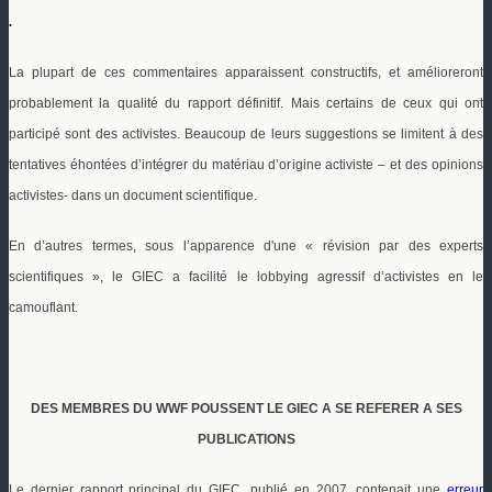
.
La plupart de ces commentaires apparaissent constructifs, et amélioreront
probablement la qualité du rapport définitif. Mais certains de ceux qui ont
participé sont des activistes. Beaucoup de leurs suggestions se limitent à des
tentatives éhontées d’intégrer du matériau d’origine activiste – et des opinions
activistes- dans un document scientifique.
En d’autres termes, sous l’apparence d'une « révision par des experts
scientifiques », le GIEC a facilité le
lobbying agressif d’activistes en le
camouflant.
DES MEMBRES DU WWF POUSSENT LE GIEC A SE REFERER A SES
PUBLICATIONS
Le dernier rapport principal du GIEC, publié en 2007, contenait une
erreur