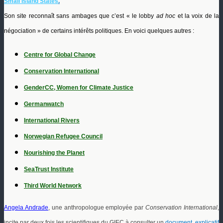
Small Island States
.
Son site reconnaît sans ambages que c’est « le lobby
ad hoc
et la voix de la
négociation » de certains intérêts politiques. En voici quelques autres :
Centre for Global Change
Conservation International
GenderCC, Women for Climate Justice
Germanwatch
International Rivers
Norwegian Refugee Council
Nourishing the Planet
SeaTrust Institute
Third World Network
Angela Andrade
, une anthropologue employée par
Conservation International
,
incite par deux fois les scientifiques du GIEC à consulter un
document explicatif