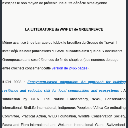
n’est pas le bon moyen de prévenir une autre débâcle himalayenne.
LA LITTERATURE du WWF ET de GREENPEACE
Même avant ce tir de barrage du lobby, le brouillon du Groupe de Travail II
listait déjà les neuf publications du WWF suivantes ainsi que deux documents
Greenpeace dans ses références de fin de chapitre. (Les numéros de page
entre crochets concernent cette
version de 2465 pages
).
IUCN 2008 :
Ecosystem-based adaptation: An approach for building
resilience and reducing risk for
local communities and ecosystems
.
A
submission by IUCN, The Nature Conservancy,
WWF
, Conservation
International, BirdLife International, Indigenous Peoples of Africa Co-ordinating
Committee, Practical Action, WILD Foundation, Wildlife Conservation Society,
Fauna and Flora International and Wetlands International. Gland, Switzerland: