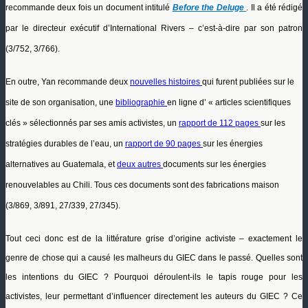
recommande deux fois un document intitulé
Before the Deluge
. Il a été rédigé
par le directeur exécutif d’International Rivers – c’est-à-dire par son patron
(3/752, 3/766).
En outre, Yan recommande deux
nouvelles
histoires
qui furent publiées sur le
site de son organisation, une
bibliographie
en ligne d’ « articles scientifiques
clés » sélectionnés par ses amis activistes, un
rapport de 112 pages
sur les
stratégies durables de l’eau, un
rapport de 90 pages
sur les énergies
alternatives au Guatemala, et
deux
autres
documents sur les énergies
renouvelables au Chili. Tous ces documents sont des fabrications maison
(3/869, 3/891, 27/339, 27/345).
Tout ceci donc est de la littérature grise d’origine activiste – exactement le
genre de chose qui a causé les malheurs du GIEC dans le passé. Quelles sont
les intentions du GIEC ? Pourquoi déroulent-ils le tapis rouge pour les
activistes, leur permettant d’influencer directement les auteurs du GIEC ? Ce