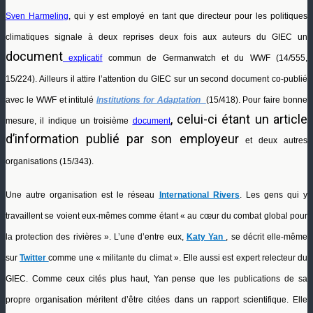
Sven Harmeling
, qui y est employé en tant que directeur pour les politiques
climatiques
signale à deux reprises deux fois aux auteurs du GIEC un
document
explicatif
commun de Germanwatch et du WWF (14/555,
15/224). Ailleurs il attire l’attention du GIEC sur un second document co-publié
avec le WWF et intitulé
Institutions for Adaptation
(15/418).
Pour faire bonne
, celui-ci étant un article
mesure, il indique un troisième
document
d’information publié par son employeur
et deux autres
organisations (15/343).
Une autre organisation est le réseau
International Rivers
. Les gens qui y
travaillent se voient eux-mêmes comme étant « au cœur du combat global pour
la protection des rivières ». L’une d’entre eux,
Katy Yan
, se décrit elle-même
sur
Twitter
comme
une « militante du climat ». Elle aussi est expert relecteur du
GIEC. Comme ceux cités plus haut, Yan pense que les publications de sa
propre organisation méritent d’être citées dans un rapport scientifique. Elle