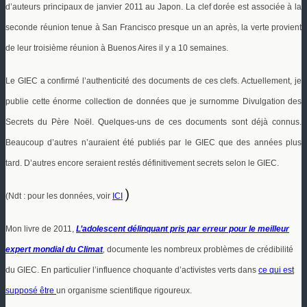
d’auteurs principaux de janvier 2011 au Japon. La clef dorée est associée à la
seconde réunion tenue à San
Francisco presque un an après, la verte provient
de leur troisième réunion à Buenos Aires il y a 10 semaines.
Le GIEC a confirmé l’authenticité des documents de ces clefs. Actuellement, je
publie cette énorme collection de données que je surnomme Divulgation des
Secrets du Père Noël. Quelques-uns de ces documents sont déjà connus.
Beaucoup d’autres n’auraient été publiés par le GIEC que des années plus
tard. D’autres encore seraient restés définitivement secrets selon le GIEC.
)
(Ndt : pour les données, voir
ICI
Mon livre de 2011,
L’adolescent délinquant pris par erreur pour le meilleur
expert mondial du Climat
,
documente les nombreux problèmes de crédibilité
du GIEC. En particulier l’influence choquante d’activistes verts dans
ce qui est
supposé être
un organisme scientifique rigoureux.