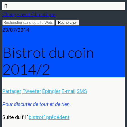
Changement Climatique
23/07/2014
Bistrot du coin
2014/2
Partager
Tweeter
Épingler
E-mail
SMS
Pour discuter de tout et de rien.
Suite du fil "
bistrot" précédent
.