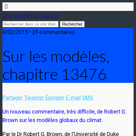
Changement Climatique
3/02/2015 • 29 commentaires
Sur les modèles,
chapitre 13476
Partager
Tweeter
Épingler
E-mail
SMS
Un nouveau commentaire, très difficile, de Robert G.
Brown sur les modèles globaux du climat.
Par le Dr Robert G. Brown, de l'Université de Duke