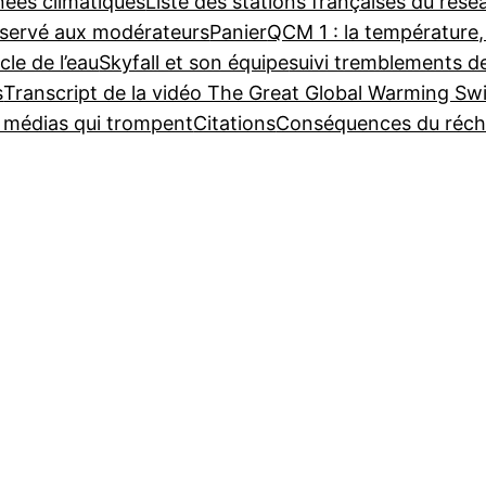
nées climatiques
Liste des stations françaises du ré
servé aux modérateurs
Panier
QCM 1 : la température,
cle de l’eau
Skyfall et son équipe
suivi tremblements d
s
Transcript de la vidéo The Great Global Warming Sw
e médias qui trompent
Citations
Conséquences du réch