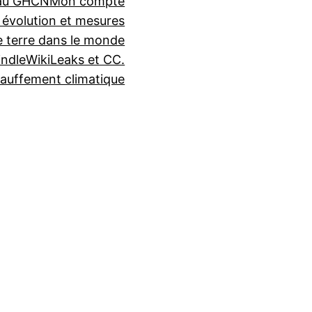
seau GHCN
Mon compte
 évolution et mesures
e terre dans le monde
indle
WikiLeaks et CC.
auffement climatique