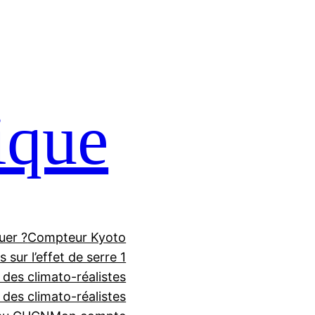
ique
uer ?
Compteur Kyoto
 sur l’effet de serre 1
 des climato-réalistes
f des climato-réalistes