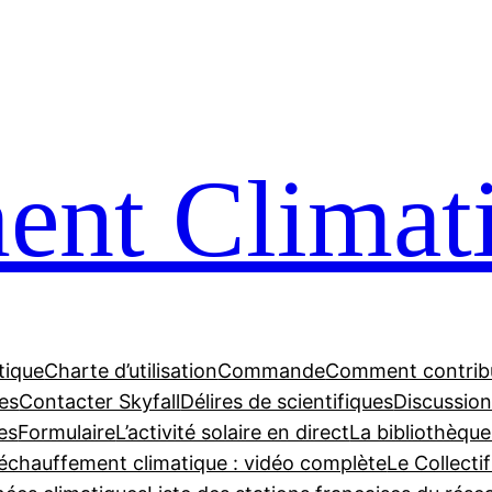
nt Climat
tique
Charte d’utilisation
Commande
Comment contrib
tes
Contacter Skyfall
Délires de scientifiques
Discussions
es
Formulaire
L’activité solaire en direct
La bibliothèque
échauffement climatique : vidéo complète
Le Collecti