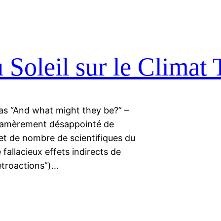
u Soleil sur le Climat 
as “And what might they be?” –
ps amèrement désappointé de
C et de nombre de scientifiques du
 fallacieux effets indirects de
étroactions”)…