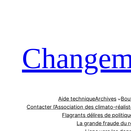
Aller
au
contenu
Changeme
Aide technique
Archives
Bou
Contacter l’Association des climato-réalis
Flagrants délires de politiqu
La grande fraude du r