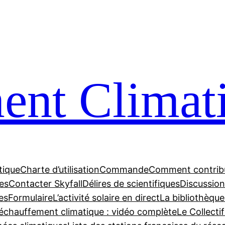
nt Climat
tique
Charte d’utilisation
Commande
Comment contrib
tes
Contacter Skyfall
Délires de scientifiques
Discussions
es
Formulaire
L’activité solaire en direct
La bibliothèque
échauffement climatique : vidéo complète
Le Collecti