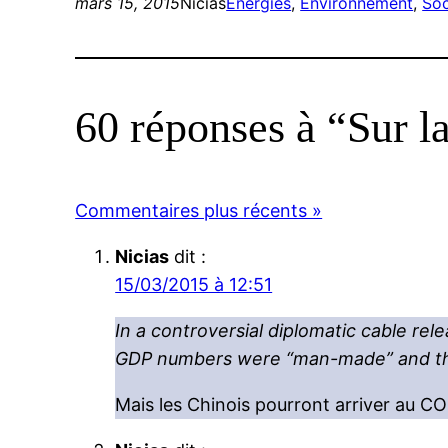
mars 15, 2015
Nicias
Energies
, 
Environnement
, 
Soc
60 réponses à “Sur l
Commentaires plus récents »
Nicias
dit :
15/03/2015 à 12:51
In a controversial diplomatic cable rele
GDP numbers were “man-made” and ther
Mais les Chinois pourront arriver au C