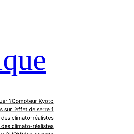
ique
uer ?
Compteur Kyoto
 sur l’effet de serre 1
 des climato-réalistes
f des climato-réalistes