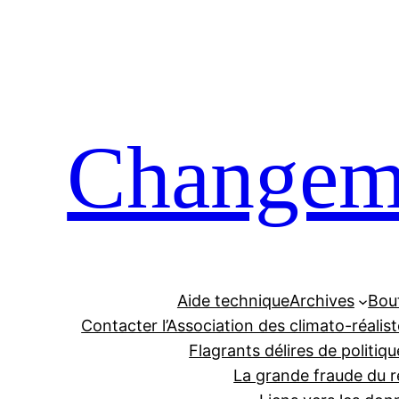
Aller
au
contenu
Changeme
Aide technique
Archives
Bou
Contacter l’Association des climato-réalis
Flagrants délires de politiqu
La grande fraude du r