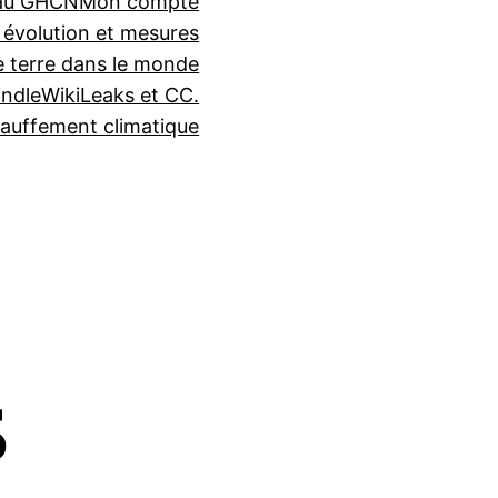
seau GHCN
Mon compte
 évolution et mesures
e terre dans le monde
indle
WikiLeaks et CC.
auffement climatique
s