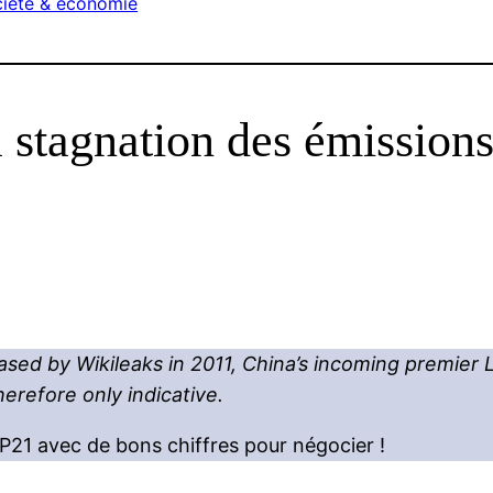
iété & économie
a stagnation des émissio
ased by Wikileaks in 2011, China’s incoming premier Li
efore only indicative.
OP21 avec de bons chiffres pour négocier !