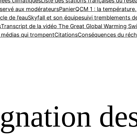
nées climatiques
Liste des stations françaises du ré
servé aux modérateurs
Panier
QCM 1 : la température,
cle de l’eau
Skyfall et son équipe
suivi tremblements d
s
Transcript de la vidéo The Great Global Warming Sw
e médias qui trompent
Citations
Conséquences du réch
agnation de