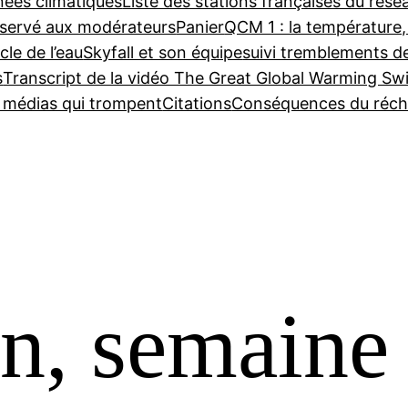
nées climatiques
Liste des stations françaises du ré
servé aux modérateurs
Panier
QCM 1 : la température,
cle de l’eau
Skyfall et son équipe
suivi tremblements d
s
Transcript de la vidéo The Great Global Warming Sw
e médias qui trompent
Citations
Conséquences du réch
n, semaine 