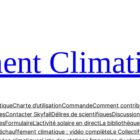
nt Climat
tique
Charte d’utilisation
Commande
Comment contrib
tes
Contacter Skyfall
Délires de scientifiques
Discussions
es
Formulaire
L’activité solaire en direct
La bibliothèque
échauffement climatique : vidéo complète
Le Collecti