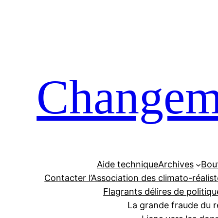
Aller
au
contenu
Changeme
Aide technique
Archives
Bou
Contacter l’Association des climato-réalis
Flagrants délires de politiqu
La grande fraude du r