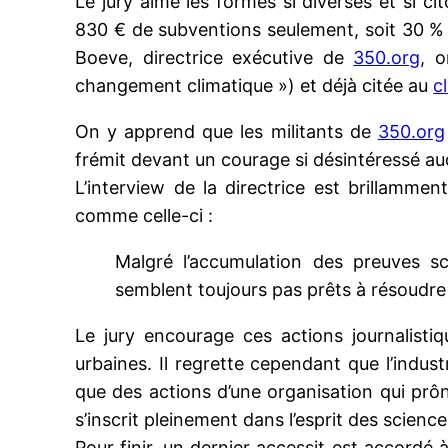
Le jury aime les formes si diverses et si c
830 € de subventions seulement, soit 30 %
Boeve, directrice exécutive de
350.org
, o
changement climatique ») et déjà citée au
c
On y apprend que les militants de
350.org
frémit devant un courage si désintéressé auqu
L’interview de la directrice est brillamm
comme celle-ci :
Malgré l’accumulation des preuves s
semblent toujours pas prêts à résoudr
Le jury encourage ces actions journalistiq
urbaines. Il regrette cependant que l’indus
que des actions d’une organisation qui prôn
s’inscrit pleinement dans l’esprit des scien
Pour finir, un dernier accessit est accordé 