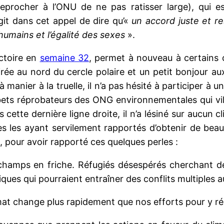
eprocher à l’ONU de ne pas ratisser large), qui e
agit dans cet appel de dire qu’«
un accord juste et re
humains et l’égalité des sexes
».
ictoire en
semaine 32
, permet à nouveau à certains c
ée au nord du cercle polaire et un petit bonjour aux 
anier à la truelle, il n’a pas hésité à participer à un
ibets réprobateurs des ONG environnementales qui vil
ette dernière ligne droite, il n’a lésiné sur aucun cl
s les ayant servilement rapportés d’obtenir de bea
., pour avoir rapporté ces quelques perles :
champs en friche. Réfugiés désespérés cherchant de
tiques qui pourraient entraîner des conflits multiples
mat change plus rapidement que nos efforts pour y r