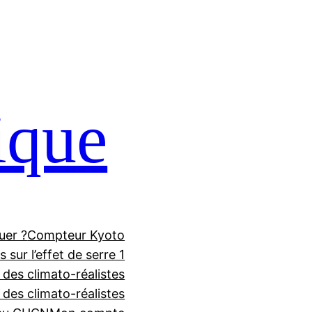
ique
uer ?
Compteur Kyoto
 sur l’effet de serre 1
 des climato-réalistes
f des climato-réalistes