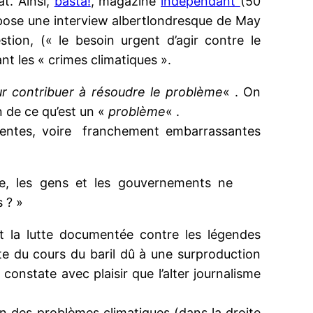
at. Ainsi,
basta!
, magazine
indépendant
(50
ose une interview albertlondresque de May
stion, (« le besoin urgent d’agir contre le
t les « crimes climatiques ».
ur contribuer à résoudre le problème
« . On
n de ce qu’est un «
problème
« .
tinentes, voire franchement embarrassantes
ue, les gens et les gouvernements ne
 ? »
 et la lutte documentée contre les légendes
ute du cours du baril dû à une surproduction
onstate avec plaisir que l’alter journalisme
ion des problèmes climatiques (dans la droite