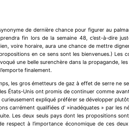
synonyme de dernière chance pour figurer au palmarè
prendra fin lors de la semaine 48, c’est-à-dire jus
dien, voire horaire, aura une chance de mettre dig
propositions en ce sens sont les bienvenues.) Les co
voqué une belle surenchère dans la propagande, les 
i l’emporte finalement.
ps, les gros émetteurs de gaz à effet de serre ne se
les États-Unis ont promis de continuer comme avant,
rt curieusement expliqué préférer se développer plut
ons carrément qualifiées d’ »inadéquates » par les nég
uite. Les deux seuls pays dont les propositions sont
 de respect à l’importance économique de ces deux