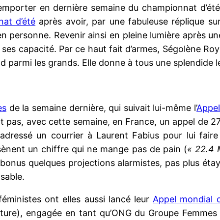
mporter en dernière semaine du championnat d’été, 
at d’été
après avoir, par une fabuleuse réplique su
e en personne. Revenir ainsi en pleine lumière après u
 ses capacité. Par ce haut fait d’armes, Ségolène Roya
and parmi les grands. Elle donne à tous une splendide
es
de la semaine dernière, qui suivait lui-même l’
Appel
t pas, avec cette semaine, en France, un appel de 2
adressé un courrier à Laurent Fabius pour lui fair
ssènent un chiffre qui ne mange pas de pain (
« 22.4 
 bonus quelques projections alarmistes, pas plus ét
nsable.
éministes ont elles aussi lancé leur
Appel mondial d
re), engagée en tant qu’ONG du Groupe Femmes et