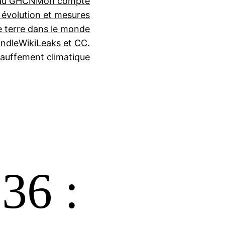
seau GHCN
Mon compte
 évolution et mesures
e terre dans le monde
indle
WikiLeaks et CC.
auffement climatique
36 :