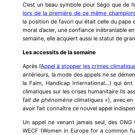
C’est un beau symbole pour Ségo que de l’e
lors de la première de ce même championn
la position de favori qui était celle du pap
moral d’acier, une confiance inébranlable en
semaine, elle acquiert aussi le statut de gr
Les accessits de la semaine
Après l’
Appel à stopper les crimes climatiqu
antérieurs, la mode des appels ne se démen
la Faim, Handicap International…) qui ont 
climatiques sur les crises humanitaire Ils a
fait de phénomène climatiques
»), avec en
avoir fait connaître ce nouvel appel indispe
Un appel ne venant jamais seul, des ONG f
WECF (Women in Europe for a common futu