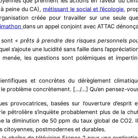
itoyennes que prennent les actions en faveur du clim
 à peine du CA),
métissant le social et l’écologie,
prop
rganisation créée pour travailler sur une seule que
limathon
dans un appel conjoint avec ATTAC dénonçan
sont «
prêts à prendre des risques personnels po
el s’ajoute une lucidité sans faille dans l’appréciatio
ent menée, les questions sont polémiques et imper
cientifiques et concrètes du dérèglement climatiq
e le problème concrètement. […/…] Qu’en pensez-vous
ues provocatrices, basées sur l’ouverture d’esprit
trie pétrolière s’inquiète probablement plus de la ch
e la diminution de 50 ppm du taux global de CO2. Il c
ces citoyennes, postmodernes et durables.
à la chaîne de télévision France 2 pour une explicat