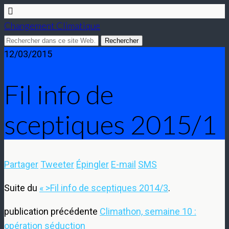
Changement Climatique
12/03/2015
Fil info de
sceptiques 2015/1
Partager
Tweeter
Épingler
E-mail
SMS
Suite du
« >Fil info de sceptiques 2014/3
.
publication précédente
Climathon, semaine 10 :
opération séduction