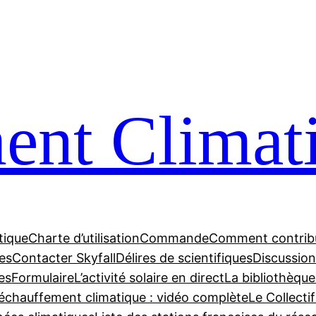
nt Climat
tique
Charte d’utilisation
Commande
Comment contrib
tes
Contacter Skyfall
Délires de scientifiques
Discussions
es
Formulaire
L’activité solaire en direct
La bibliothèque
échauffement climatique : vidéo complète
Le Collecti