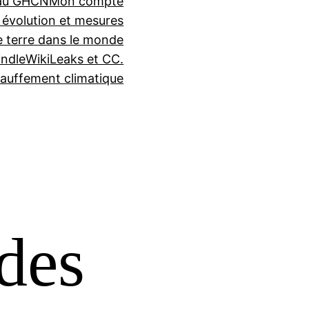
seau GHCN
Mon compte
 évolution et mesures
e terre dans le monde
indle
WikiLeaks et CC.
auffement climatique
des