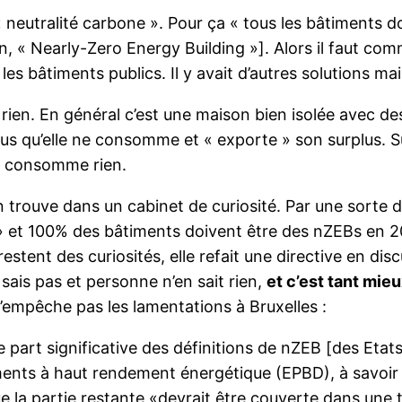
 « neutralité carbone ». Pour ça « tous les bâtiments
n, « Nearly-Zero Energy Building »]. Alors il faut co
es bâtiments publics. Il y avait d’autres solutions mais
rien. En général c’est une maison bien isolée avec d
lus qu’elle ne consomme et « exporte » son surplus. Su
ne consomme rien.
 trouve dans un cabinet de curiosité. Par une sorte 
 et 100% des bâtiments doivent être des nZEBs en 202
estent des curiosités, elle refait une directive en 
sais pas et personne n’en sait rien,
et c’est tant mie
n’empêche pas les lamentations à Bruxelles :
 part significative des définitions de nZEB [des Etat
iments à haut rendement énergétique (EPBD), à savoir
ue la partie restante «devrait être couverte
dans une t