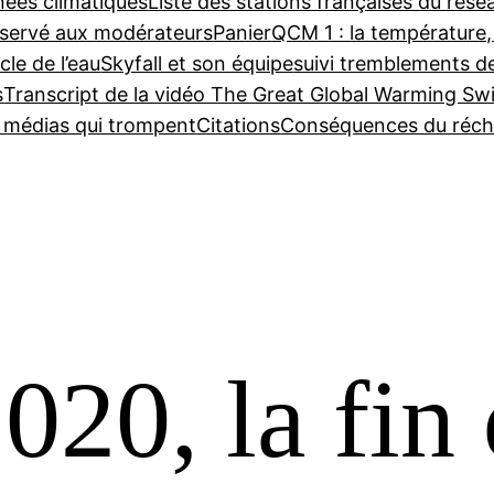
nées climatiques
Liste des stations françaises du ré
servé aux modérateurs
Panier
QCM 1 : la température,
cle de l’eau
Skyfall et son équipe
suivi tremblements d
s
Transcript de la vidéo The Great Global Warming Sw
e médias qui trompent
Citations
Conséquences du réch
0, la fin 