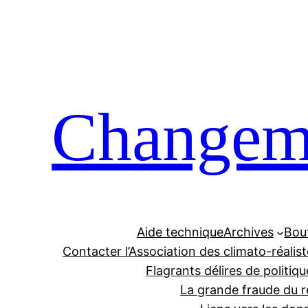
Aller
au
contenu
Changeme
Aide technique
Archives
Bou
Contacter l’Association des climato-réalis
Flagrants délires de politiqu
La grande fraude du r