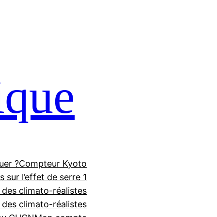
ique
uer ?
Compteur Kyoto
 sur l’effet de serre 1
 des climato-réalistes
f des climato-réalistes