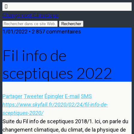
Changement Climatique
1/01/2022 • 2 857 commentaires
Fil info de
sceptiques 2022
Partager
Tweeter
Épingler
E-mail
SMS
Aperçu
https://www.skyfall.fr/2020/02/24/
fil-info-de-
de
sceptiques-2020/
l’identifiant :
Aperçu
Suite du Fil info de sceptiques 2018/1. Ici, on parle du
de
changement climatique, du climat, de la physique de