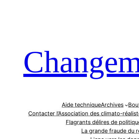
Aller
au
contenu
Changeme
Aide technique
Archives
Bou
Contacter l’Association des climato-réalis
Flagrants délires de politiqu
La grande fraude du r