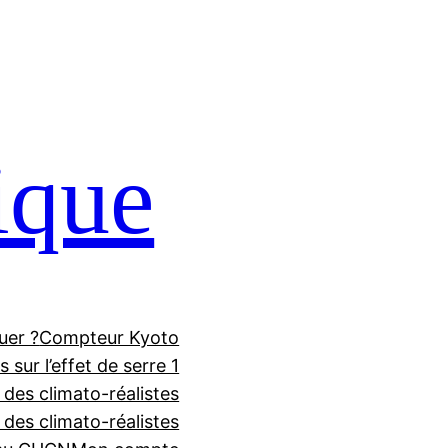
ique
uer ?
Compteur Kyoto
 sur l’effet de serre 1
 des climato-réalistes
f des climato-réalistes