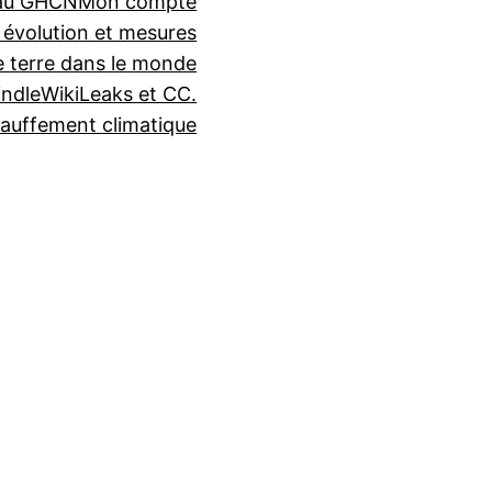
seau GHCN
Mon compte
 évolution et mesures
e terre dans le monde
indle
WikiLeaks et CC.
auffement climatique