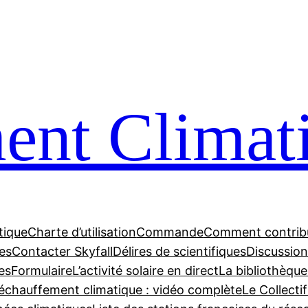
nt Climat
tique
Charte d’utilisation
Commande
Comment contrib
tes
Contacter Skyfall
Délires de scientifiques
Discussions
es
Formulaire
L’activité solaire en direct
La bibliothèque
échauffement climatique : vidéo complète
Le Collecti